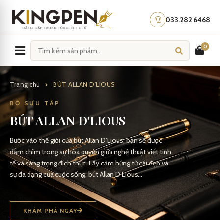
Skip
to
033.282.6468
content
0
Trang chủ
BÚT ALLAN D'LIOUS
BỘ SƯU TẬP
BÚT ALLAN D'LIOUS
Bước vào thế giới của bút Allan D’Lious, bạn sẽ được
đắm chìm trong sự hòa quyện giữa nghệ thuật viết tinh
tế và sang trọng đích thực. Lấy cảm hứng từ cái đẹp và
sự đa dạng của cuộc sống, bút Allan D’Lious…
KHÁM PHÁ NGAY