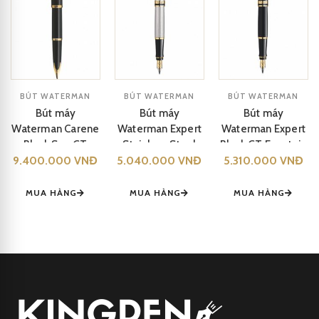
BÚT WATERMAN
BÚT WATERMAN
BÚT WATERMAN
Bút máy
Bút máy
Bút máy
Waterman Carene
Waterman Expert
Waterman Expert
Black Sea GT
Stainless Steel
Black GT Fountain
9.400.000 VNĐ
Fountain Pen
5.040.000 VNĐ
GT Fountain Pen
5.310.000 VNĐ
Pen S0951660
S0700300
S0951960
MUA HÀNG
MUA HÀNG
MUA HÀNG