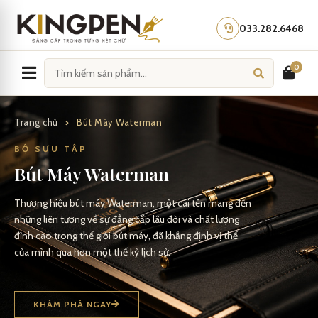
Skip
to
033.282.6468
content
0
Trang chủ
Bút Máy Waterman
BỘ SƯU TẬP
Bút Máy Waterman
Thương hiệu bút máy Waterman, một cái tên mang đến
những liên tưởng về sự đẳng cấp lâu đời và chất lượng
đỉnh cao trong thế giới bút máy, đã khẳng định vị thế
của mình qua hơn một thế kỷ lịch sử.
KHÁM PHÁ NGAY