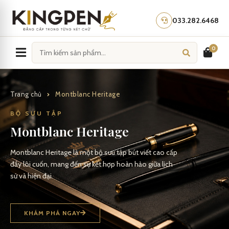
Skip
to
033.282.6468
content
0
Trang chủ
Montblanc Heritage
BỘ SƯU TẬP
Montblanc Heritage
Montblanc Heritage là một bộ sưu tập bút viết cao cấp
đầy lôi cuốn, mang đến sự kết hợp hoàn hảo giữa lịch
sử và hiện đại.
KHÁM PHÁ NGAY