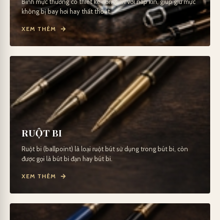
Bình mực thường có thiết kế đơn giản với nắp kín, giúp giữ mực
không bị bay hơi hay thất thoát.
XEM THÊM
RUỘT BI
Ruột bi (ballpoint) là loại ruột bút sử dụng trong bút bi, còn
được gọi là bút bi đạn hay bút bi.
XEM THÊM