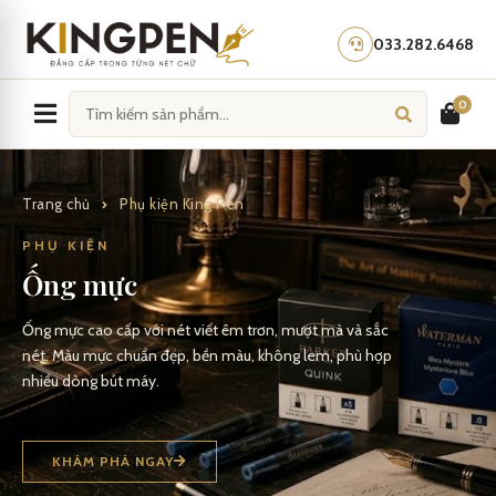
Skip
to
033.282.6468
content
0
Trang chủ
Phụ kiện King Pen
PHỤ KIỆN
Ống mực
Ống mực cao cấp với nét viết êm trơn, mượt mà và sắc
nét. Màu mực chuẩn đẹp, bền màu, không lem, phù hợp
nhiều dòng bút máy.
KHÁM PHÁ NGAY