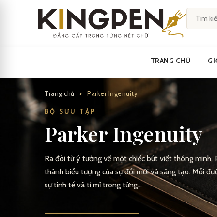
Skip
to
content
TRANG CHỦ
GI
Trang chủ
Parker Ingenuity
BỘ SƯU TẬP
Parker Ingenuity
Ra đời từ ý tưởng về một chiếc bút viết thông minh,
thành biểu tượng của sự đổi mới và sáng tạo. Mỗi đư
sự tinh tế và tỉ mỉ trong từng…