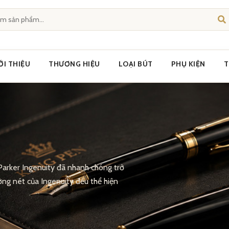
ỚI THIỆU
THƯƠNG HIỆU
LOẠI BÚT
PHỤ KIỆN
T
 Parker Ingenuity đã nhanh chóng trở
ờng nét của Ingenuity đều thể hiện