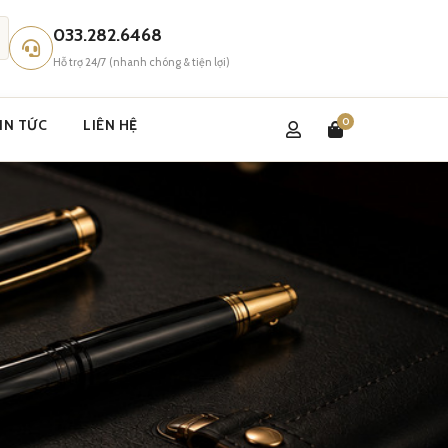
033.282.6468
Hỗ trợ 24/7 (nhanh chóng & tiện lợi)
0
IN TỨC
LIÊN HỆ