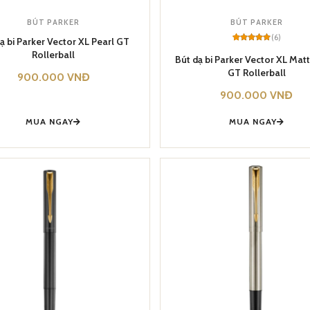
BÚT PARKER
BÚT PARKER
(6)
ạ bi Parker Vector XL Pearl GT
Rated
6
5
Rollerball
out of 5
Bút dạ bi Parker Vector XL Mat
based on
GT Rollerball
customer
900.000
VNĐ
ratings
900.000
VNĐ
MUA NGAY
MUA NGAY