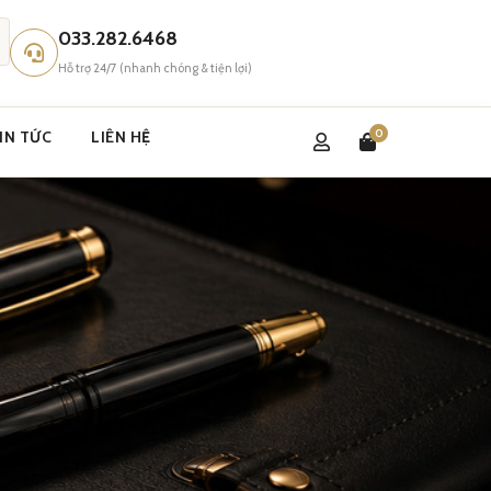
033.282.6468
Hỗ trợ 24/7 (nhanh chóng & tiện lợi)
0
IN TỨC
LIÊN HỆ