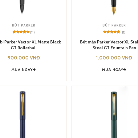
BÚT PARKER
BÚT PARKER
(11)
(11)
Rated
11
5
Rated
11
5
out of 5
out of 5
 bi Parker Vector XL Matte Black
Bút máy Parker Vector XL Sta
based on
based on
GT Rollerball
Steel GT Fountain Pen
customer
customer
ratings
ratings
900.000
VNĐ
1.000.000
VNĐ
MUA NGAY
MUA NGAY