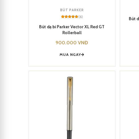
BÚT PARKER
(6)
Bút d
Rated
6
5
out of 5
Bút dạ bi Parker Vector XL Red GT
based on
Rollerball
customer
ratings
900.000
VNĐ
MUA NGAY