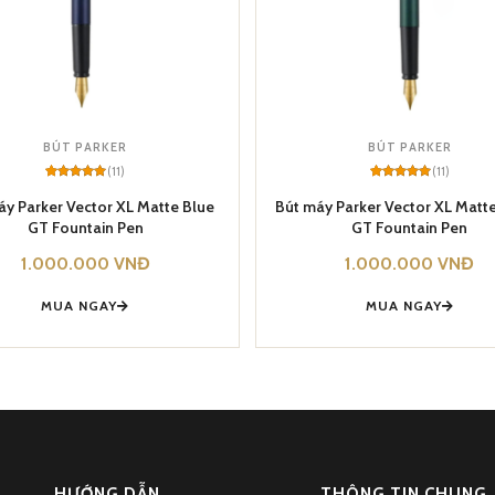
BÚT PARKER
BÚT PARKER
(11)
(11)
Rated
11
5
Rated
11
5
out of 5
out of 5
áy Parker Vector XL Matte Blue
Bút máy Parker Vector XL Matt
based on
based on
GT Fountain Pen
GT Fountain Pen
customer
customer
ratings
ratings
1.000.000
VNĐ
1.000.000
VNĐ
MUA NGAY
MUA NGAY
HƯỚNG DẪN
THÔNG TIN CHUNG