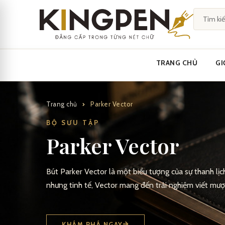
Skip
to
content
TRANG CHỦ
GI
Trang chủ
Parker Vector
BỘ SƯU TẬP
Parker Vector
Bút Parker Vector là một biểu tượng của sự thanh lịch 
nhưng tinh tế, Vector mang đến trải nghiệm viết mượ
KHÁM PHÁ NGAY