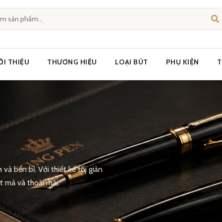
ỚI THIỆU
THƯƠNG HIỆU
LOẠI BÚT
PHỤ KIỆN
T
và bền bỉ. Với thiết kế tối giản
t mà và thoải mái.