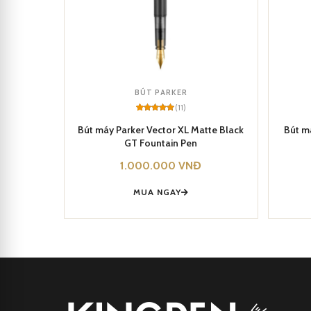
BÚT PARKER
(11)
Rated
11
5
out of 5
Bút máy Parker Vector XL Matte Black
Bút m
based on
GT Fountain Pen
customer
ratings
1.000.000
VNĐ
MUA NGAY