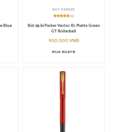
BÚT PARKER
(6)
Rated
6
5
out of 5
te Blue
Bút dạ bi Parker Vector XL Matte Green
based on
GT Rollerball
customer
ratings
900.000
VNĐ
MUA NGAY