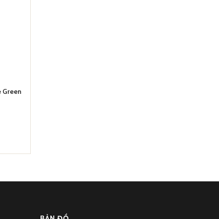
e Green
BẢN ĐỒ