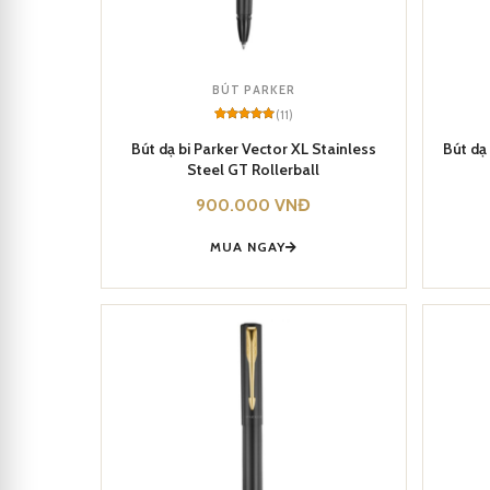
BÚT PARKER
(11)
Rated
11
5
out of 5
Bút dạ bi Parker Vector XL Stainless
Bút dạ
based on
Steel GT Rollerball
customer
ratings
900.000
VNĐ
MUA NGAY