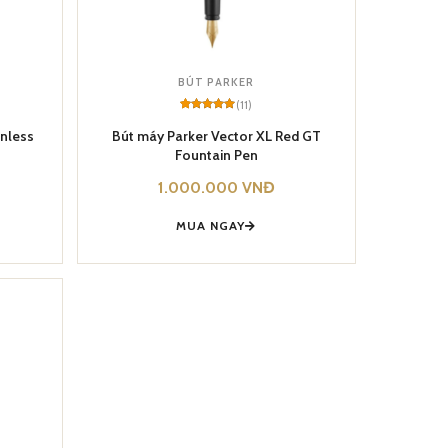
BÚT PARKER
(11)
Rated
11
5
out of 5
inless
Bút máy Parker Vector XL Red GT
based on
Fountain Pen
customer
ratings
1.000.000
VNĐ
MUA NGAY