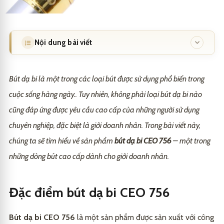
Nội dung bài viết
Đặc điểm bút dạ bi CEO 756
1
Bút dạ bi là một trong các loại bút được sử dụng phổ biến trong
Chất lượng mực bút dạ bi CEO 756
2
cuộc sống hàng ngày.. Tuy nhiên, không phải loại bút dạ bi nào
Cách sử dụng bút dạ bi CEO 756
3
cũng đáp ứng được yêu cầu cao cấp của những người sử dụng
Ưu điểm của bút dạ bi CEO 756 so với các loại bút
4
chuyên nghiệp, đặc biệt là giới doanh nhân. Trong bài viết này,
khác
chúng ta sẽ tìm hiểu về sản phẩm
bút dạ bi CEO 756
– một trong
Đánh giá của người dùng về bút dạ bi CEO 756
5
những dòng bút cao cấp dành cho giới doanh nhân.
Bảo quản và sử dụng bút dạ bi CEO 756 đúng cách
6
Kết luận
Đặc điểm bút dạ bi CEO 756
7
Bút dạ bi CEO 756
là một sản phẩm được sản xuất với công