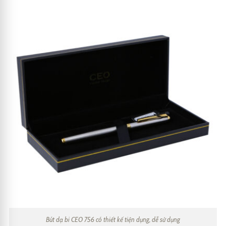
Bút dạ bi CEO 756 có thiết kế tiện dụng, dễ sử dụng