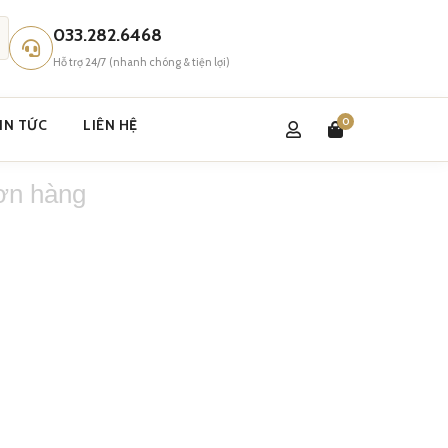
033.282.6468
Hỗ trợ 24/7 (nhanh chóng & tiện lợi)
0
IN TỨC
LIÊN HỆ
ơn hàng