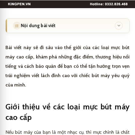
Nội dung bài viết
Giới thiệu về các loại mực bút máy cao cấp
1
Bài viết này sẽ đi sâu vào thế giới của các loại mực bút
Đặc điểm nổi bật của mực bút máy cao cấp
1.1
máy cao cấp, khám phá những đặc điểm, thương hiệu nổi
tiếng và cách bảo quản để bạn có thể tận hưởng trọn vẹn
Tại sao nên sử dụng mực bút máy cao cấp?
1.2
trải nghiệm viết lách đỉnh cao với chiếc bút máy yêu quý
Các thương hiệu mực bút máy cao cấp nổi tiếng
2
của mình.
Đánh giá các loại mực bút máy cao cấp tốt nhất trên
2.1
Mua bút máy cao cấp chính hãng tại King Pen
3
thị trường
Giới thiệu về các loại mực bút máy
Hướng dẫn bảo quản mực bút máy cao cấp
2.2
cao cấp
Nếu bút máy của bạn là một nhạc cụ, thì mực chính là chất