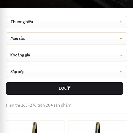
LỌC
Hiển thị 265–276 trên 284 sản phẩm