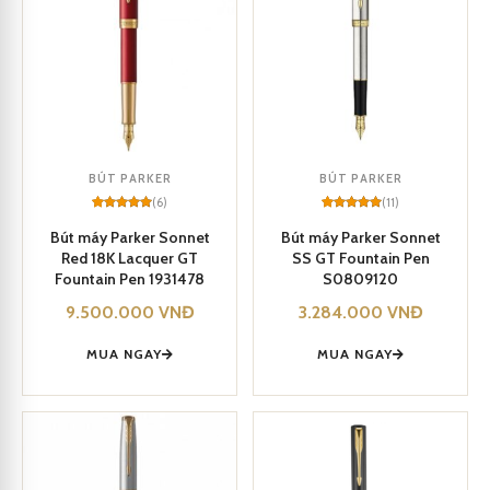
BÚT PARKER
BÚT PARKER
(6)
(11)
Rated
6
5
Rated
11
5
out of 5
out of 5
Bút máy Parker Sonnet
Bút máy Parker Sonnet
based on
based on
Red 18K Lacquer GT
SS GT Fountain Pen
customer
customer
ratings
ratings
Fountain Pen 1931478
S0809120
9.500.000
VNĐ
3.284.000
VNĐ
MUA NGAY
MUA NGAY