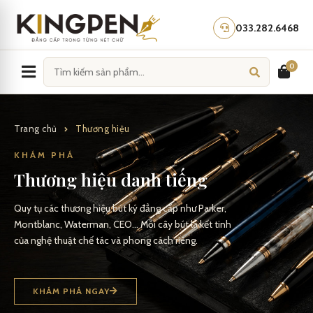
Skip
to
033.282.6468
content
0
Trang chủ
Thương hiệu
KHÁM PHÁ
Thương hiệu danh tiếng
Quy tụ các thương hiệu bút ký đẳng cấp như Parker,
Montblanc, Waterman, CEO… Mỗi cây bút là kết tinh
của nghệ thuật chế tác và phong cách riêng.
KHÁM PHÁ NGAY