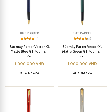
BÚT PARKER
BÚT PARKER
(11)
(11)
Rated
11
5
Rated
11
5
out of 5
out of 5
Bút máy Parker Vector XL
Bút máy Parker Vector XL
based on
based on
Matte Blue GT Fountain
Matte Green GT Fountain
customer
customer
ratings
ratings
Pen
Pen
1.000.000
VNĐ
1.000.000
VNĐ
MUA NGAY
MUA NGAY