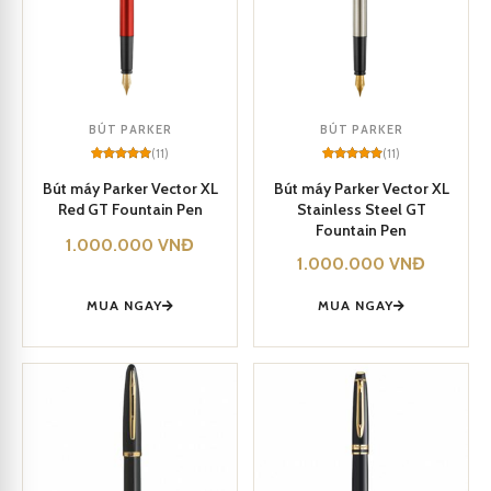
BÚT PARKER
BÚT PARKER
(11)
(11)
Rated
11
5
Rated
11
5
out of 5
out of 5
Bút máy Parker Vector XL
Bút máy Parker Vector XL
based on
based on
Red GT Fountain Pen
Stainless Steel GT
customer
customer
ratings
ratings
Fountain Pen
1.000.000
VNĐ
1.000.000
VNĐ
MUA NGAY
MUA NGAY