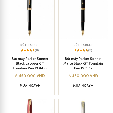
BÚT PARKER
BÚT PARKER
(11)
(11)
Rated
11
5
Rated
11
5
out of 5
out of 5
Bút máy Parker Sonnet
Bút máy Parker Sonnet
based on
based on
Black Lacquer GT
Matte Black GT Fountain
customer
customer
ratings
ratings
Fountain Pen 1931495
Pen 1931517
6.450.000
VNĐ
6.450.000
VNĐ
MUA NGAY
MUA NGAY