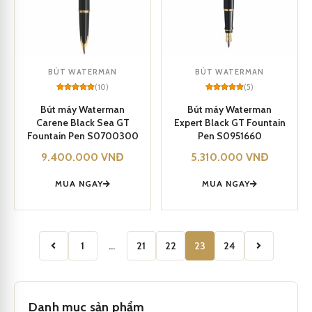
BÚT WATERMAN
BÚT WATERMAN
(10)
(5)
Rated
10
5
Rated
5
5
out of 5
out of 5
Bút máy Waterman
Bút máy Waterman
based on
based on
Carene Black Sea GT
Expert Black GT Fountain
customer
customer
ratings
ratings
Fountain Pen S0700300
Pen S0951660
9.400.000
VNĐ
5.310.000
VNĐ
MUA NGAY
MUA NGAY
1
…
21
22
23
24
Danh mục sản phẩm