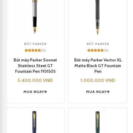
BÚT PARKER
BÚT PARKER
(11)
(11)
Rated
11
5
Rated
11
5
out of 5
out of 5
Bút máy Parker Sonnet
Bút máy Parker Vector XL
based on
based on
Stainless Steel GT
Matte Black GT Fountain
customer
customer
ratings
ratings
Fountain Pen 1931505
Pen
5.400.000
VNĐ
1.000.000
VNĐ
MUA NGAY
MUA NGAY