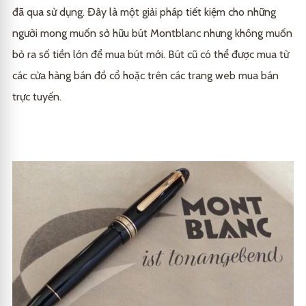
Các Câu Hỏi Thường Gặp Về Bán Bút Montblanc Cũ
7
đã qua sử dụng. Đây là một giải pháp tiết kiệm cho những
người mong muốn sở hữu bút Montblanc nhưng không muốn
Bút Montblanc cũ có chất lượng tốt như bút mới
7.1
Kết Luận
8
không?
bỏ ra số tiền lớn để mua bút mới. Bút cũ có thể được mua từ
Tại sao nên sử dụng bán bút Montblanc cũ?
7.2
các cửa hàng bán đồ cổ hoặc trên các trang web mua bán
trực tuyến.
Nơi nào là địa chỉ tin cậy để mua bán bút
7.3
Montblanc cũ?
Có nên mua bút Montblanc cũ như một món quà
7.4
tặng?
Làm thế nào để vệ sinh bút Montblanc cũ?
7.5