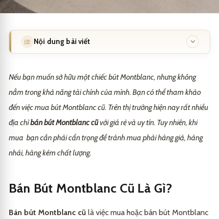
Nội dung bài viết
Bán Bút Montblanc Cũ Là Gì?
1
Nếu bạn muốn sở hữu một chiếc bút Montblanc, nhưng không
Những Lợi Ích Khi Sử Dụng Bán Bút Montblanc Cũ
2
nằm trong khả năng tài chính của mình. Bạn có thể tham khảo
Tiết Kiệm Chi Phí
2.1
đến việc mua bút Montblanc cũ. Trên thị trường hiện nay rất nhiều
địa chỉ
bán bút Montblanc cũ
với giá rẻ và uy tín. Tuy nhiên, khi
Giữ Giá Tốt Hơn
2.2
mua bạn cần phải cẩn trọng để tránh mua phải hàng giả, hàng
Cách Sử Dụng Bán Bút Montblanc Cũ
3
nhái, hàng kém chất lượng.
Ví Dụ Về Bán Bút Montblanc Cũ
4
So Sánh Giữa Bán Bút Montblanc Cũ và Mới
5
Bán Bút Montblanc Cũ Là Gì?
Lời Khuyên Khi Mua Bán Bút Montblanc Cũ
6
Bán bút Montblanc cũ
là việc mua hoặc bán bút Montblanc