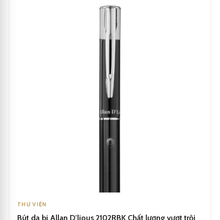
THƯ VIỆN
Bút dạ bi Allan D’lious 2102RBK Chất lượng vượt trội