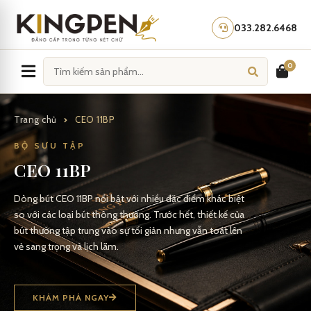
Skip
to
033.282.6468
content
0
Trang chủ
CEO 11BP
BỘ SƯU TẬP
CEO 11BP
Dòng bút CEO 11BP nổi bật với nhiều đặc điểm khác biệt
so với các loại bút thông thường. Trước hết, thiết kế của
bút thường tập trung vào sự tối giản nhưng vẫn toát lên
vẻ sang trọng và lịch lãm.
KHÁM PHÁ NGAY