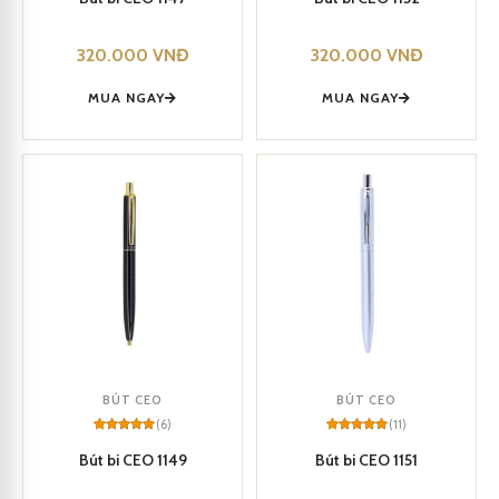
based on
based on
customer
customer
ratings
ratings
320.000
VNĐ
320.000
VNĐ
MUA NGAY
MUA NGAY
BÚT CEO
BÚT CEO
(6)
(11)
Rated
6
5
Rated
11
5
out of 5
out of 5
Bút bi CEO 1149
Bút bi CEO 1151
based on
based on
customer
customer
ratings
ratings