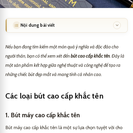
Nội dung bài viết
Các loại bút cao cấp khắc tên
1
Nếu bạn đang tìm kiếm một món quà ý nghĩa và độc đáo cho
1. Bút máy cao cấp khắc tên
1.1
người thân, bạn có thể xem xét đến
bút cao cấp khắc tên
. Đây là
một sản phẩm kết hợp giữa nghệ thuật và công nghệ để tạo ra
2. Bút dạ quang khắc tên
1.2
những chiếc bút đẹp mắt và mang tính cá nhân cao.
3. Bút mực khắc tên
1.3
Cách sử dụng bút cao cấp khắc tên
1.4
Các loại bút cao cấp khắc tên
So sánh bút cao cấp khắc tên và các loại bút khác
2
Lời khuyên khi mua bút cao cấp khắc tên
1. Bút máy cao cấp khắc tên
3
Các câu hỏi thường gặp
4
Bút máy cao cấp khắc tên là một sự lựa chọn tuyệt vời cho