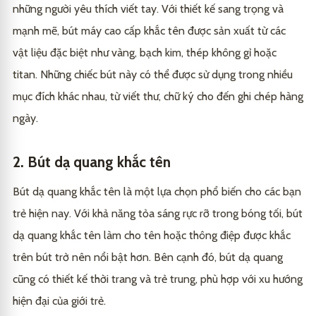
những người yêu thích viết tay. Với thiết kế sang trọng và
Bút cao cấp khắc tên có thể khắc ở đâu?
4.1
Kết luận
5
mạnh mẽ, bút máy cao cấp khắc tên được sản xuất từ các
Bút cao cấp khắc tên có thể là một món quà ý nghĩa
4.2
vật liệu đặc biệt như vàng, bạch kim, thép không gỉ hoặc
cho người thân?
titan. Những chiếc bút này có thể được sử dụng trong nhiều
Có bao nhiêu loại bút cao cấp khắc tên?
4.3
mục đích khác nhau, từ viết thư, chữ ký cho đến ghi chép hàng
Làm thế nào để vệ sinh bút cao cấp khắc tên?
4.4
ngày.
Bút cao cấp khắc tên có phải là sản phẩm giá cao?
4.5
2. Bút dạ quang khắc tên
Làm thế nào để chọn được loại bút cao cấp khắc tên
4.6
phù hợp?
Bút dạ quang khắc tên là một lựa chọn phổ biến cho các bạn
trẻ hiện nay. Với khả năng tỏa sáng rực rỡ trong bóng tối, bút
dạ quang khắc tên làm cho tên hoặc thông điệp được khắc
trên bút trở nên nổi bật hơn. Bên cạnh đó, bút dạ quang
cũng có thiết kế thời trang và trẻ trung, phù hợp với xu hướng
hiện đại của giới trẻ.