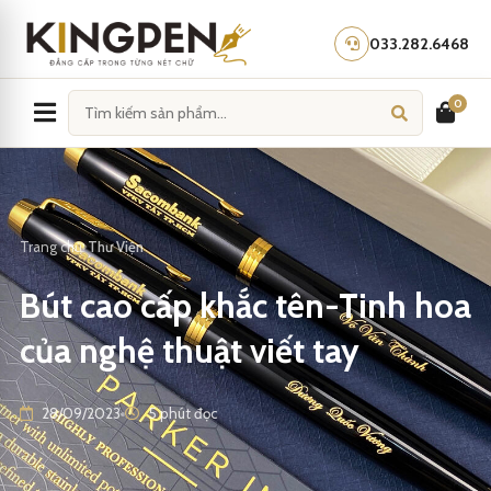
Skip
to
033.282.6468
content
0
Trang chủ
Thư Viện
Bút cao cấp khắc tên-Tinh hoa
của nghệ thuật viết tay
28/09/2023
5 phút đọc