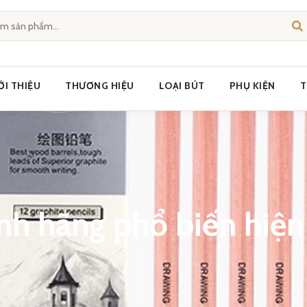
ỚI THIỆU
THƯƠNG HIỆU
LOẠI BÚT
PHỤ KIỆN
T
ính hãng phổ biến hiện