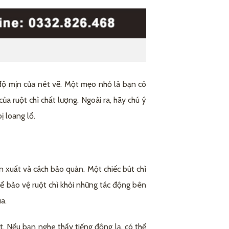
à độ mịn của nét vẽ. Một mẹo nhỏ là bạn có
ủa ruột chì chất lượng. Ngoài ra, hãy chú ý
ị loang lổ.
n xuất và cách bảo quản. Một chiếc bút chì
để bảo vệ ruột chì khỏi những tác động bên
a.
t. Nếu bạn nghe thấy tiếng động lạ, có thể