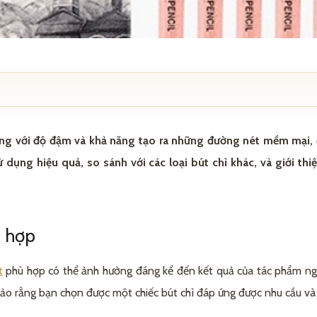
tiếng với độ đậm và khả năng tạo ra những đường nét mềm mại, đ
dụng hiệu quả, so sánh với các loại bút chì khác, và giới thi
loại bút chì khác
ù hợp
t bút chì 8B
t
phù hợp có thể ảnh hưởng đáng kể đến kết quả của tác phẩm ngh
han
út
ảo rằng bạn chọn được một chiếc bút chì đáp ứng được nhu cầu và