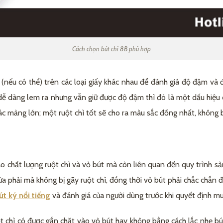
Cách chọn bút chì 8B phù hợp
p (nếu có thể) trên các loại giấy khác nhau để đánh giá độ đậm v
dễ dàng lem ra nhưng vẫn giữ được độ đậm thì đó là một dấu hiệu c
c mảng lớn; một ruột chì tốt sẽ cho ra màu sắc đồng nhất, không b
o chất lượng ruột chì và vỏ bút mà còn liên quan đến quy trình sả
ừa phải mà không bị gãy ruột chì, đồng thời vỏ bút phải chắc chắn 
t ký nổi tiếng
và đánh giá của người dùng trước khi quyết định mu
t chì có được gắn chặt vào vỏ bút hay không bằng cách lắc nhẹ bú