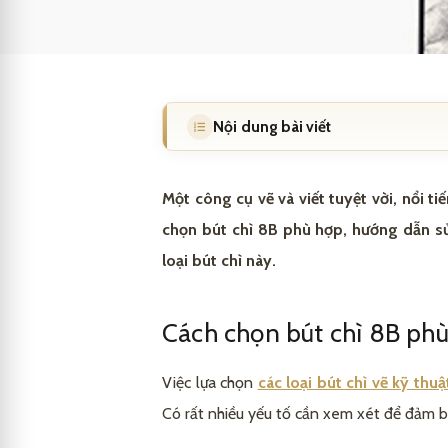
Nội dung bài viết
Cách chọn bút chì 8B phù hợp
1
Một công cụ vẽ và viết tuyệt vời, nổi 
Chất lượng ruột chì
1.1
chọn bút chì 8B phù hợp, hướng dẫn sử 
loại bút chì này.
Độ bền của bút
1.2
Sự khác biệt giữa bút chì 8B và các 
2
Cách chọn bút chì 8B ph
So sánh về độ cứng và độ đậm
2.1
Những thương hiệu nổi tiếng sản xuấ
3
Việc lựa chọn
các loại bút chì vẽ kỹ thuậ
Ưu và nhược điểm so với bút chì t
2.2
Staedtler
3.1
Khẳng định đẳng cấp qua từng nét b
4
Có rất nhiều yếu tố cần xem xét để đảm b
Faber-Castell
3.2