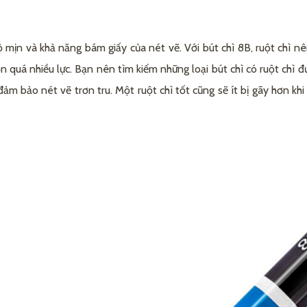
ộ mịn và khả năng bám giấy của nét vẽ. Với bút chì 8B, ruột chì 
quá nhiều lực. Bạn nên tìm kiếm những loại bút chì có ruột chì đư
m bảo nét vẽ trơn tru. Một ruột chì tốt cũng sẽ ít bị gãy hơn khi