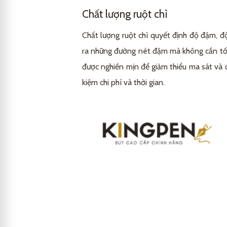
Chất lượng ruột chì
Derwent
3.3
Chất lượng ruột chì quyết định độ đậm, đ
ra những đường nét đậm mà không cần tốn 
được nghiền mịn để giảm thiểu ma sát và đả
kiệm chi phí và thời gian.