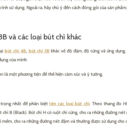
 trình sử dụng. Ngoài ra, hãy chú ý đến cách đóng gói của sản phẩ
8B và các loại bút chì khác
oại
bút chì 4B
,
bút chì 5B
khác về độ đậm, độ cứng và ứng dụng. H
 dụng của mình.
òn là một phương tiện để thể hiện cảm xúc và ý tưởng.
 trọng nhất để phân biệt
tên các loại bút chì
. Theo thang đo HB
bút chì B (Black). Bút chì H có ruột chì cứng, cho ra những đường n
t chì mềm, cho ra những đường nét đậm và thường được sử dụng cho c