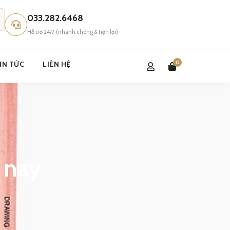
033.282.6468
Hỗ trợ 24/7 (nhanh chóng & tiện lợi)
0
IN TỨC
LIÊN HỆ
 nay