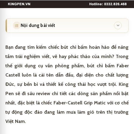
Nội dung bài viết
Đẳng cấp thương hiệu: Vì sao Faber-Castell là lựa
1
chọn số 1?
Bạn đang tìm kiếm chiếc bút chì bấm hoàn hảo để nâng
tầm trải nghiệm viết, vẽ hay phác thảo của mình? Trong
Di sản hơn 260 năm và chuẩn mực chất lượng Đức
1.1
thế giới dụng cụ văn phòng phẩm, bút chì bấm Faber
Công nghệ tạo nên sự khác biệt: Từ gỗ tới ngòi chì
1.2
Castell luôn là cái tên dẫn đầu, đại diện cho chất lượng
Khám phá chi tiết các dòng bút chì bấm chủ lực
2
Đức, sự bền bỉ và thiết kế công thái học vượt trội. King
Pen sẽ đi sâu review chi tiết các dòng sản phẩm nổi bật
Faber-Castell Grip Matic: Cơ chế tự động đột phá
2.1
Phân tích chuyên sâu: Những tính năng đắt giá
3
nhất, đặc biệt là chiếc Faber-Castell Grip Matic với cơ chế
Faber-Castell Econ: Bền bỉ và tối ưu chi phí
2.2
Thiết kế Công thái học: Viết không mỏi tay trong
3.1
tự động độc đáo đang làm mưa làm gió trên thị trường
King Pen định hình đẳng cấp qua từng nét bút
4
thời gian dài
Các dòng bút đặc biệt khác (TK 9400, Shark Pencil)
2.3
Việt Nam.
Bảo vệ ngòi chì tuyệt đối: Nói không với gãy ngòi
3.2