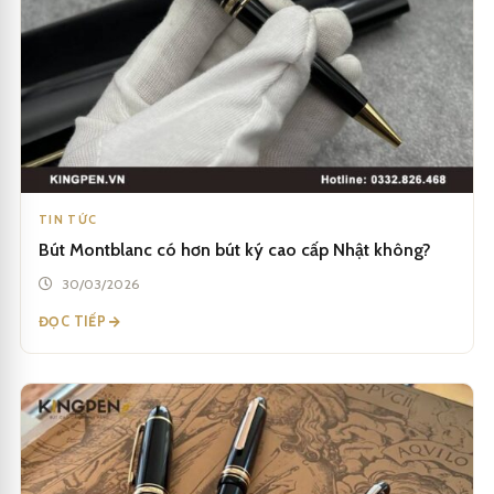
TIN TỨC
Bút Montblanc có hơn bút ký cao cấp Nhật không?
30/03/2026
ĐỌC TIẾP