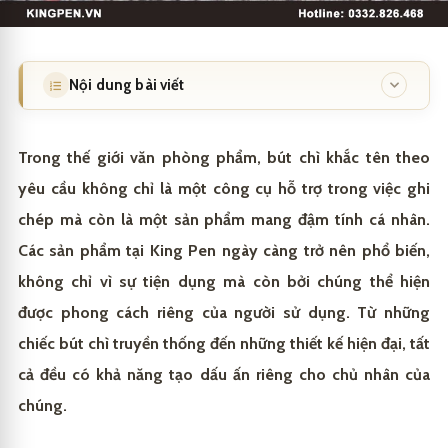
Nội dung bài viết
Các loại bút chì khắc tên phổ biến tại King Pen
1
Trong thế giới văn phòng phẩm, bút chì khắc tên theo
Bút chì gỗ khắc tên vẻ đẹp cổ điển vượt thời gian
1.1
yêu cầu không chỉ là một công cụ hỗ trợ trong việc ghi
chép mà còn là một sản phẩm mang đậm tính cá nhân.
Bút chì kim (mechanical pencil) khắc tên: hiện đại và
1.2
tiện dụng
Các sản phẩm tại King Pen ngày càng trở nên phổ biến,
Các lựa chọn khắc tên và biểu tượng
không chỉ vì sự tiện dụng mà còn bởi chúng thể hiện
1.3
được phong cách riêng của người sử dụng. Từ những
Bút chì khắc tên theo yêu cầu – món quà hoàn hảo
2
chiếc bút chì truyền thống đến những thiết kế hiện đại, tất
cho mọi dịp
cả đều có khả năng tạo dấu ấn riêng cho chủ nhân của
Quà tặng cá nhân ý nghĩa
2.1
Vì sao nên chọn King Pen để sở hữu bút khắc tên
3
chúng.
theo yêu cầu?
Giải pháp quà tặng doanh nghiệp đẳng cấp
2.2
Chất lượng sản phẩm vượt trội
3.1
Hướng dẫn đặt bút khắc tên theo yêu cầu tại King
4