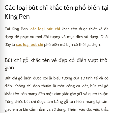
Pen
Các loại bút chì khắc tên phổ biến tại
Công nghệ khắc laser tiên tiến
3.2
Các bước thực hiện đơn giản
4.1
King Pen
Đội ngũ thiết kế chuyên nghiệp và tận tâm
3.3
Tại King Pen,
các loại bút chì
khắc tên được thiết kế đa
Dịch vụ khách hàng chu đáo
3.4
dạng để phục vụ mọi đối tượng và mục đích sử dụng. Dưới
đây là
các loại bút chì
phổ biến mà bạn có thể lựa chọn:
Bút chì gỗ khắc tên vẻ đẹp cổ điển vượt thời
gian
Bút chì gỗ luôn được coi là biểu tượng của sự tinh tế và cổ
điển. Không chỉ đơn thuần là một công cụ viết, bút chì gỗ
khắc tên còn mang đến một cảm giác gần gũi và quen thuộc.
Từng chiếc bút chì được làm bằng gỗ tự nhiên, mang lại cảm
giác êm ái khi cầm nắm và sử dụng. Thêm vào đó, việc khắc