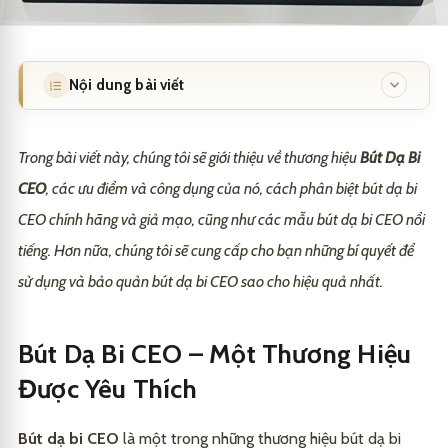
Nội dung bài viết
Bút Dạ Bi CEO – Một Thương Hiệu Được Yêu Thích
1
Trong bài viết này, chúng tôi sẽ giới thiệu về thương hiệu
Bút Dạ Bi
Công Dụng Và Ưu Điểm Của Bút Dạ Bi CEO
2
CEO
, các ưu điểm và công dụng của nó, cách phân biệt bút dạ bi
1. Viết êm ái và nhẹ nhàng
2.1
CEO chính hãng và giả mạo, cũng như các mẫu bút dạ bi CEO nổi
tiếng. Hơn nữa, chúng tôi sẽ cung cấp cho bạn những bí quyết để
2. Không làm lem giấy
2.2
sử dụng và bảo quản bút dạ bi CEO sao cho hiệu quả nhất.
3. Thiết kế sang trọng và đẳng cấp
2.3
4. Dễ dàng thay thế mực
2.4
Bút Dạ Bi CEO – Một Thương Hiệu
Được Yêu Thích
Phân Biệt Bút Dạ Bi CEO Chính Hãng Và Giả Mạo
3
1. Kiểm tra nhãn hiệu và logo
3.1
Cách Sử Dụng Và Bảo Quản Bút Dạ Bi CEO
4
Bút dạ bi CEO
là một trong những thương hiệu bút dạ bi