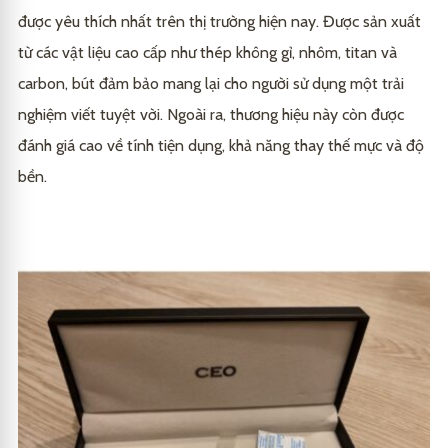
được yêu thích nhất trên thị trường hiện nay. Được sản xuất
2. Xem xét chất liệu và thiết kế
3.2
1. Sử dụng đúng cách
4.1
Bí quyết sử dụng bút dạ bi giúp CEO viết tốt hơn và
5
từ các vật liệu cao cấp như thép không gỉ, nhôm, titan và
không làm lem giấy
3. Đọc kĩ thông tin sản phẩm
3.3
2. Bảo quản đúng cách
4.2
carbon, bút đảm bảo mang lại cho người sử dụng một trải
1. Chọn giấy phù hợp
5.1
Kết luận
6
3. Sử dụng phụ kiện đi kèm
4.3
nghiệm viết tuyệt vời. Ngoài ra, thương hiệu này còn được
2. Không áp lực quá mạnh lên bút
5.2
đánh giá cao về tính tiện dụng, khả năng thay thế mực và độ
3. Lắc nhẹ trước khi sử dụng
5.3
bền.
4. Bảo quản đúng cách
5.4