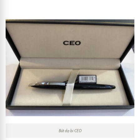
Bút dạ bi CEO