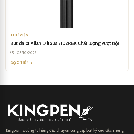
THƯ VIỆN
Bút dạ bi Allan D’lious 2102RBK Chất lượng vượt trội
03/10/2023
ĐỌC TIẾP
Kingpen là công ty hàng đầu chuyên cung cấp bút ký cao cấp, mang