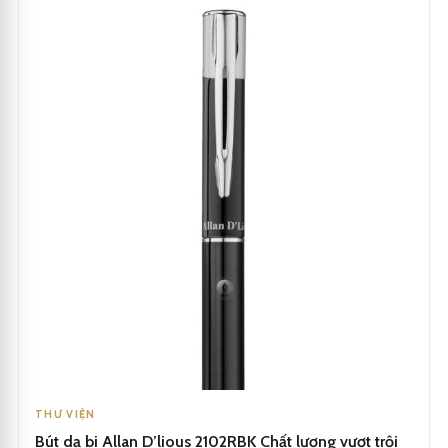
THƯ VIỆN
Bút dạ bi Allan D’lious 2102RBK Chất lượng vượt trội