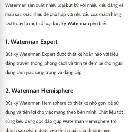
Câu hỏi thường gặp
5
Waterman sản xuất nhiều loại bút ký với nhiều kiểu dáng và
3. Bút ký Lamy
3.3
màu sắc khác nhau để phù hợp với nhu cầu của khách hàng.
Bút ký Waterman có giá thành cao không?
5.1
Kết luận
6
Dưới đây là một số loại
bút ký Waterman
phổ biến:
Làm thế nào để bảo quản bút ký Waterman?
5.2
Tôi có thể sử dụng mực bút ký bất kỳ cho bút ký
5.3
1. Waterman Expert
Waterman không?
Bút ký Waterman Expert được thiết kế hoàn hảo với kiểu
Tại sao bút ký Waterman lại được yêu thích?
5.4
dáng truyền thống, phong cách và tinh tế đem lại cho người
Waterman Carene là loại bút ký cao cấp nhất của
5.5
dùng cảm giác sang trọng và đẳng cấp.
Waterman phải không?
2. Waterman Hemisphere
Bút ký Waterman Hemisphere có thiết kế nhỏ gọn, dễ sử
dụng và tiện lợi cho việc mang theo bên mình. Chất liệu tốt
cùng kiểu dáng độc đáo giúp Waterman Hemisphere trở
thành sản phẩm được yêu thích nhất của thương hiệu.