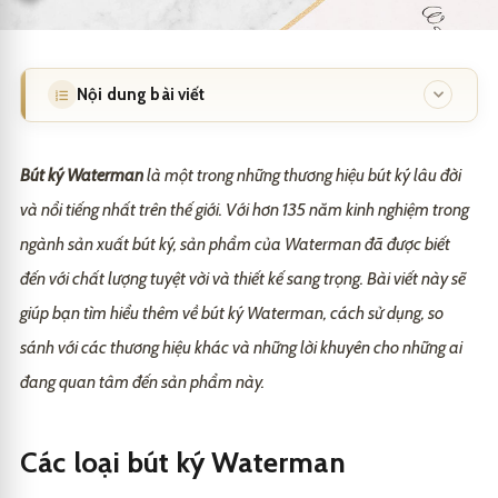
Nội dung bài viết
Các loại bút ký Waterman
1
Bút ký Waterman
là một trong những thương hiệu bút ký lâu đời
1. Waterman Expert
1.1
và nổi tiếng nhất trên thế giới. Với hơn 135 năm kinh nghiệm trong
ngành sản xuất bút ký, sản phẩm của Waterman đã được biết
2. Waterman Hemisphere
1.2
đến với chất lượng tuyệt vời và thiết kế sang trọng. Bài viết này sẽ
3. Waterman Carene
1.3
giúp bạn tìm hiểu thêm về bút ký Waterman, cách sử dụng, so
Cách sử dụng bút ký Waterman
2
sánh với các thương hiệu khác và những lời khuyên cho những ai
So sánh bút ký Waterman với các thương hiệu khác
đang quan tâm đến sản phẩm này.
3
1. Bút ký Montblanc
3.1
Những lời khuyên cho những ai đang quan tâm đến
4
Các loại bút ký Waterman
bút ký Waterman
2. Bút ký Parker
3.2