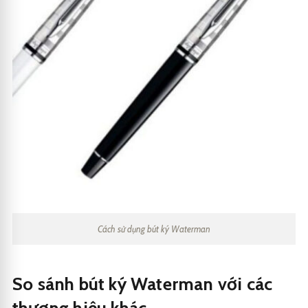
Cách sử dụng bút ký Waterman
So sánh bút ký Waterman với các
thương hiệu khác