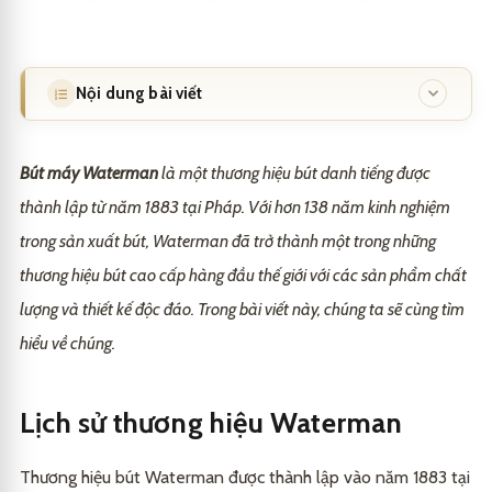
Nội dung bài viết
Lịch sử thương hiệu Waterman
1
Bút máy Waterman
là một thương hiệu bút danh tiếng được
Thiết kế độc đáo của bút máy Waterman
2
thành lập từ năm 1883 tại Pháp. Với hơn 138 năm kinh nghiệm
Ưu điểm của bút máy Waterman
3
trong sản xuất bút, Waterman đã trở thành một trong những
thương hiệu bút cao cấp hàng đầu thế giới với các sản phẩm chất
1. Chất lượng cao
3.1
lượng và thiết kế độc đáo. Trong bài viết này, chúng ta sẽ cùng tìm
2. Tính năng viết tốt
3.2
hiểu về chúng.
3. Thiết kế độc đáo
3.3
Lịch sử thương hiệu Waterman
Những mẫu bút máy Waterman nổi tiếng
4
1. Waterman Carene
4.1
Cách sử dụng và bảo quản bút máy Waterman
5
Thương hiệu bút Waterman được thành lập vào năm 1883 tại