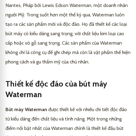
Nantes, Pháp bởi Lewis Edson Waterman, một doanh nhân
2. Waterman Expert
4.2
1. Sử dụng mực chính hãng
5.1
Mua bán bút máy Waterman chính hãng ở đâu?
6
người Mỹ. Trong suốt hơn một thế kỷ qua, Waterman luôn
3. Waterman Hemisphere
4.3
2. Đổi mực định kỳ
Kết luận
5.2
7
tạo ra các sản phẩm mới và độc đáo. Họ đã thiết kế các loại
3. Bảo quản bút đúng cách
5.3
bút máy có kiểu dáng sang trọng, với chất liệu kim loại cao
cấp hoặc vỏ gỗ sang trọng. Các sản phẩm của Waterman
4. Vệ sinh bút định kỳ
5.4
không chỉ là công cụ để ghi chép mà còn là vật phẩm thể hiện
phong cách và gu thẩm mỹ của chủ nhân.
Thiết kế độc đáo của bút máy
Waterman
Bút máy Waterman
được thiết kế với nhiều chi tiết độc đáo
từ kiểu dáng đến chất liệu và tính năng. Một trong những
điểm nổi bật nhất của Waterman chính là thiết kế đầu bút