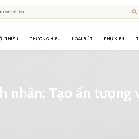
ỚI THIỆU
THƯƠNG HIỆU
LOẠI BÚT
PHỤ KIỆN
T
h nhân: Tạo ấn tượng v