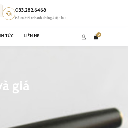
033.282.6468
Hỗ trợ 24/7 (nhanh chóng & tiện lợi)
0
IN TỨC
LIÊN HỆ
à giá