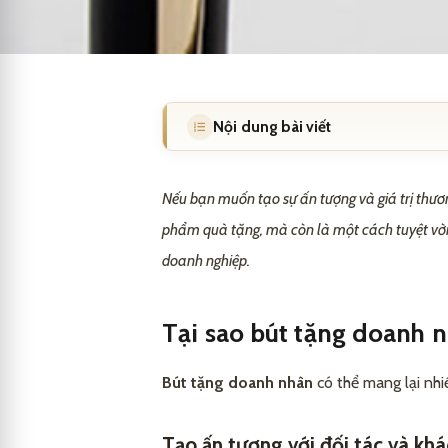
Nội dung bài viết
Tại sao bút tặng doanh nhân lại qu
1
Nếu bạn muốn tạo sự ấn tượng và giá trị thư
Tạo ấn tượng với đối tác và khách
1.1
phẩm quà tặng, mà còn là một cách tuyệt vời 
doanh nghiệp.
Tăng cường thương hiệu
1.2
Cách sử dụng bút tặng doanh nhâ
1.3
Tại sao bút tặng doanh n
Ví dụ về bút tặng doanh nhân
1.4
Bút tặng doanh nhân
có thể mang lại nhi
So sánh bút tặng doanh nhân với cá
2
Lời khuyên khi chọn bút tặng doa
2.1
FAQs
3
Tạo ấn tượng với đối tác và kh