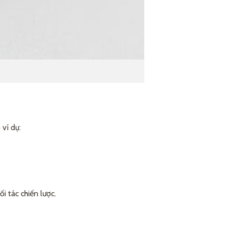
ví dụ:
 tác chiến lược.