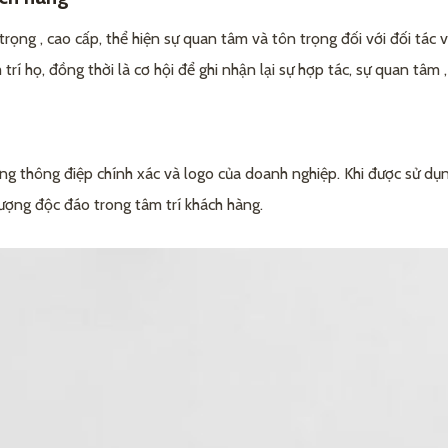
ụng trong những hoạt động kinh doanh nào?
ng , cao cấp, thể hiện sự quan tâm và tôn trọng đối với đối tác v
trí họ, đồng thời là cơ hội để ghi nhận lại sự hợp tác, sự quan tâm 
tùy chỉnh theo yêu cầu của doanh nghiệp không?
mọi đối tượng không?
ân như thế nào?
ng thông điệp chính xác và logo của doanh nghiệp. Khi được sử dụ
giá trị cho doanh nghiệp không?
ượng độc đáo trong tâm trí khách hàng.