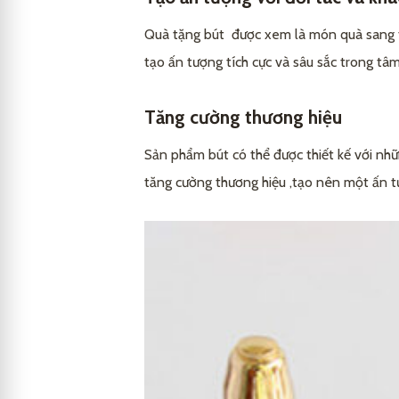
Bút tặng doanh nhân có thể sử d
3.1
Quà tặng bút được xem là món quà sang trọ
Kết luận
4
tạo ấn tượng tích cực và sâu sắc trong tâm 
Bút tặng doanh nhân có thể được 
3.2
Bút tặng doanh nhân phù hợp với 
3.3
Tăng cường thương hiệu
Giá thành của bút tặng doanh nh
3.4
Sản phẩm bút có thể được thiết kế với nhữ
Bút tặng doanh nhân có mang lại 
3.5
tăng cường thương hiệu ,tạo nên một ấn t