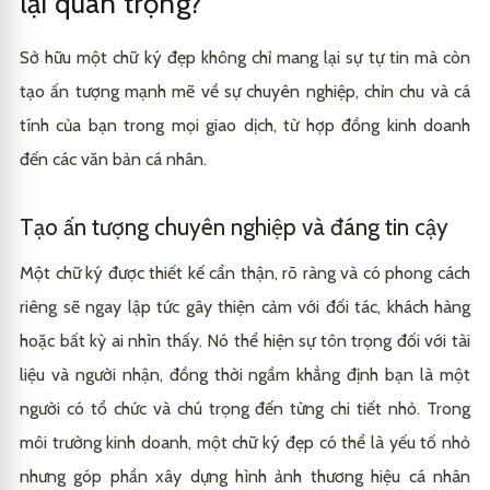
lại quan trọng?
Luyện tập đều đặn và kiên trì
3.3
Các yếu tố cần xem xét khi thiết kế chữ ký phong
4.2
thủy
Tầm quan trọng của bút ký chất lượng
5.1
Nâng tầm chữ ký của bạn với các mẫu bút ký chất
6
Chọn lựa bút ký phù hợp
3.4
Sở hữu một chữ ký đẹp không chỉ mang lại sự tự tin mà còn
lượng tại King Pen
Một số ví dụ về chữ ký phong thủy theo tên
Các loại bút ký phổ biến tại King Pen
4.3
5.2
tạo ấn tượng mạnh mẽ về sự chuyên nghiệp, chỉn chu và cá
tính của bạn trong mọi giao dịch, từ hợp đồng kinh doanh
King Pen – Địa chỉ tin cậy cho bút ký đẹp và chất
5.3
lượng
đến các văn bản cá nhân.
Tạo ấn tượng chuyên nghiệp và đáng tin cậy
Một chữ ký được thiết kế cẩn thận, rõ ràng và có phong cách
riêng sẽ ngay lập tức gây thiện cảm với đối tác, khách hàng
hoặc bất kỳ ai nhìn thấy. Nó thể hiện sự tôn trọng đối với tài
liệu và người nhận, đồng thời ngầm khẳng định bạn là một
người có tổ chức và chú trọng đến từng chi tiết nhỏ. Trong
môi trường kinh doanh, một chữ ký đẹp có thể là yếu tố nhỏ
nhưng góp phần xây dựng hình ảnh thương hiệu cá nhân