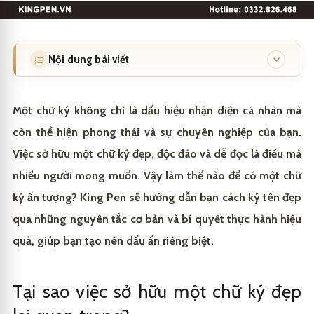
Nội dung bài viết
Tại sao việc sở hữu một chữ ký đẹp lại quan trọng?
1
Một chữ ký không chỉ là dấu hiệu nhận diện cá nhân mà
Tạo ấn tượng chuyên nghiệp và đáng tin cậy
1.1
còn thể hiện phong thái và sự chuyên nghiệp của bạn.
Việc sở hữu một chữ ký đẹp, độc đáo và dễ đọc là điều mà
Thể hiện cá tính và phong cách riêng
1.2
nhiều người mong muốn. Vậy làm thế nào để có một chữ
Các nguyên tắc cơ bản để có một chữ ký đẹp là gì?
2
ký ấn tượng? King Pen sẽ hướng dẫn bạn cách ký tên đẹp
Đảm bảo sự rõ ràng và dễ đọc
qua những nguyên tắc cơ bản và bí quyết thực hành hiệu
2.1
Làm thế nào để luyện tập và hoàn thiện chữ ký của
3
bạn?
quả, giúp bạn tạo nên dấu ấn riêng biệt.
Cân đối và hài hòa trong tổng thể
2.2
Phân tích tên và thử nghiệm các kiểu chữ
3.1
Chữ ký phong thủy và ý nghĩa của nó
4
Đơn giản nhưng độc đáo
2.3
Tại sao việc sở hữu một chữ ký đẹp
Tham khảo các mẫu chữ ký và học hỏi
3.2
Khái niệm và tầm quan trọng của chữ ký phong thủy
4.1
Lựa chọn bút ký phù hợp để tạo chữ ký hoàn hảo tại
5
Tính nhất quán và tốc độ
2.4
King Pen