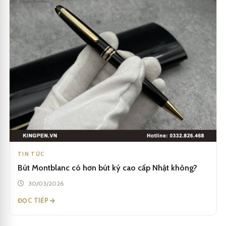
TIN TỨC
Bút Montblanc có hơn bút ký cao cấp Nhật không?
30/03/2026
ĐỌC TIẾP