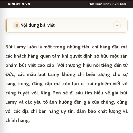
Nội dung bài viết
Các mẫu bút Lamy và giá thị trường
1
Bút Lamy luôn là một trong những tiêu chí hàng đầu mà
Các mẫu bút Lamy phổ biến nhất hiện nay
1.1
các khách hàng quan tâm khi quyết định sở hữu một sản
phẩm bút viết cao cấp. Với thương hiệu nổi tiếng đến từ
Thị trường giá bút Lamy – phân khúc và sự biến
1.2
động
Đức, các mẫu bút Lamy không chỉ biểu tượng cho sự
sang trọng, đẳng cấp mà còn tạo ra trải nghiệm viết vô
Các yếu tố ảnh hưởng đến giá bút Lamy
2
cùng tuyệt vời. King Pen sẽ đi sâu tìm hiểu về giá bút
Chất liệu và công nghệ sản xuất
2.1
Cửa hàng bút cao cấp chính hãng King Pen
3
Lamy và các yếu tố ảnh hưởng đến giá của chúng, cùng
Đặc điểm thiết kế và tính năng
2.2
với các địa chỉ bán hàng uy tín, đảm bảo chất lượng và
chính hãng.
Nguồn gốc và đổi mới công nghệ
2.3