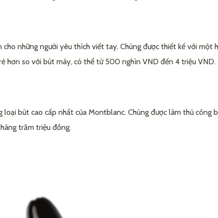
blanc
g?
 cho những người yêu thích viết tay. Chúng được thiết kế với một h
ao nhiêu?
 rẻ hơn so với bút máy, có thể từ 500 nghìn VND đến 4 triệu VND.
nc?
 nào?
 loại bút cao cấp nhất của Montblanc. Chúng được làm thủ công bằ
hàng trăm triệu đồng.