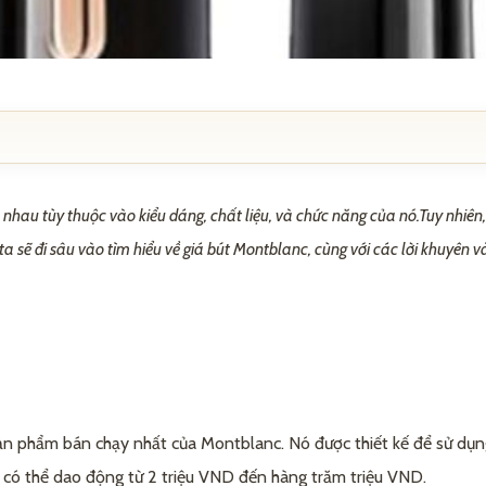
 nhau tùy thuộc vào kiểu dáng, chất liệu, và chức năng của nó.Tuy nhiên, 
 ta sẽ đi sâu vào tìm hiểu về giá bút Montblanc, cùng với các lời khuyên
ontblanc
blanc
 phẩm bán chạy nhất của Montblanc. Nó được thiết kế để sử dụng 
c
có thể dao động từ 2 triệu VND đến hàng trăm triệu VND.
thương hiệu khác