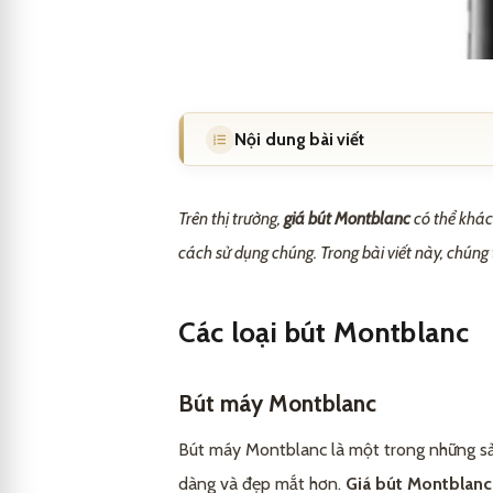
Nội dung bài viết
Các loại bút Montblanc
1
Trên thị trường,
giá bút Montblanc
có thể khác
Bút máy Montblanc
1.1
cách sử dụng chúng. Trong bài viết này, chúng
Bút bi Montblanc
1.2
Các loại bút Montblanc
Bút lông vẽ Montblanc
1.3
Các cách sử dụng bút Montblanc
2
Bút máy Montblanc
Sử dụng mực nước cho bút máy M
2.1
Những lời khuyên khi mua bút Mont
3
Bút máy Montblanc là một trong những sản
Chọn loại giấy phù hợp
2.2
dàng và đẹp mắt hơn.
Giá bút Montblan
Chọn loại bút phù hợp
3.1
So sánh giá bút Montblanc với các 
4