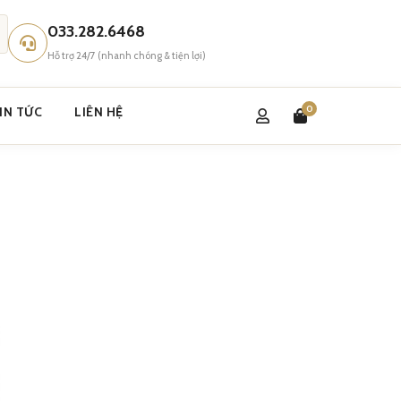
033.282.6468
Hỗ trợ 24/7 (nhanh chóng & tiện lợi)
0
IN TỨC
LIÊN HỆ
ạn cần