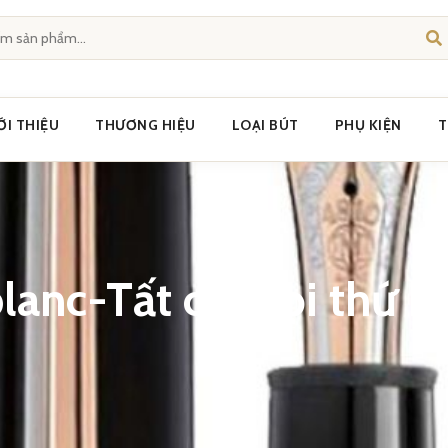
ỚI THIỆU
THƯƠNG HIỆU
LOẠI BÚT
PHỤ KIỆN
T
lanc-Tất cả mọi thứ b