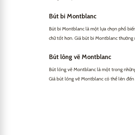
Bảo quản đúng cách
2.3
Kiểm tra chất liệu
Câu hỏi thường gặp về giá bút Mont
3.2
5
Bút bi Montblanc
Xem xét chi phí
3.3
Bút Montblanc có đáng mua khôn
5.1
Kết luận
6
Bút bi Montblanc là một lựa chọn phổ biến
Giá bút Montblanc dao động từ b
5.2
chữ tốt hơn. Giá bút bi Montblanc thường
Làm sao để sử dụng bút Montbla
5.3
Bút lông vẽ Montblanc
Bảo quản bút Montblanc như thế
5.4
Bút lông vẽ Montblanc là một trong những
Tại sao giá bút Montblanc lại cao?
5.5
Giá bút lông vẽ Montblanc có thể lên đến 