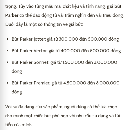
Bút Parker Sonnet và Premier
Những câu hỏi thường gặp về giá bút Parker
3.2
5
trọng. Tùy vào từng mẫu mã, chất liệu và tính năng,
giá bút
Bút Parker có phải là hàng chính hãng không?
5.1
Parker
có thể dao động từ vài trăm nghìn đến vài triệu đồng.
Kết luận
6
Dưới đây là một số thông tin về giá bút:
Giá của bút Parker cao hơn so với các loại bút viết
5.2
khác như thế nào?
Bút Parker Jotter: giá từ 300.000 đến 500.000 đồng
Có nên đầu tư vào bút Parker cao cấp?
5.3
Bút Parker Vector: giá từ 400.000 đến 800.000 đồng
Bút Parker có thể làm quà tặng cho người thân và
5.4
đối tác không?
Bút Parker Sonnet: giá từ 1.500.000 đến 3.000.000
đồng
Làm sao để vệ sinh bút Parker đúng cách?
5.5
Bút Parker Premier: giá từ 4.500.000 đến 8.000.000
đồng
Với sự đa dạng của sản phẩm, người dùng có thể lựa chọn
cho mình một chiếc bút phù hợp với nhu cầu sử dụng và túi
tiền của mình.