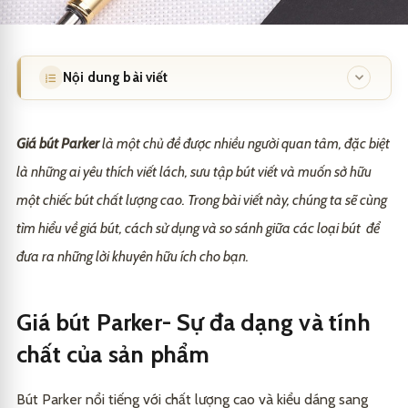
Nội dung bài viết
Giá bút Parker- Sự đa dạng và tính chất của sản
1
phẩm
Giá bút Parker
là một chủ đề được nhiều người quan tâm, đặc biệt
là những ai yêu thích viết lách, sưu tập bút viết và muốn sở hữu
Cách sử dụng bút Parker
2
một chiếc bút chất lượng cao. Trong bài viết này, chúng ta sẽ cùng
Kiểm tra mực bút
2.1
tìm hiểu về giá bút, cách sử dụng và so sánh giữa các loại bút để
Thay đổi mực bút
2.2
đưa ra những lời khuyên hữu ích cho bạn.
Sử dụng đúng kỹ thuật viết
2.3
Giá bút Parker- Sự đa dạng và tính
So sánh giá bút Parker
3
chất của sản phẩm
Bút Parker Jotter và Vector
3.1
Những lời khuyên khi mua bút Parker
4
Bút Parker nổi tiếng với chất lượng cao và kiểu dáng sang