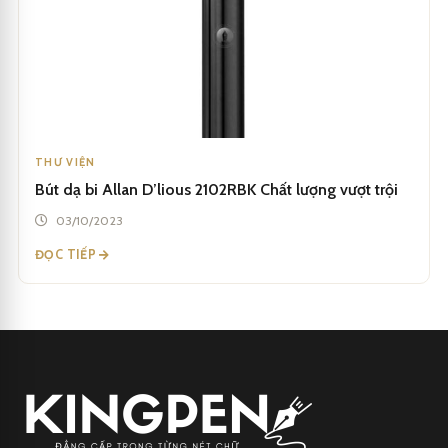
THƯ VIỆN
Bút dạ bi Allan D’lious 2102RBK Chất lượng vượt trội
03/10/2023
ĐỌC TIẾP