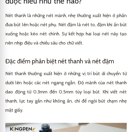
được hiểu như thế nào?
nghệ thuật
Bước 3: Tập viết nét đậm độc lập
3.3
Bút brush pen và bút lông linh hoạt
4.2
Nét thanh là những nét mảnh, nhẹ thường xuất hiện ở phần
Bước 4: Kết hợp thanh đậm trong chữ cái
3.4
đưa bút lên hoặc nét phụ. Nét đậm là nét to, đậm khi ấn bút
xuống hoặc kéo nét chính. Sự kết hợp hai loại nét này tạo
nên nhịp điệu và chiều sâu cho chữ viết.
Đặc điểm phân biệt nét thanh và nét đậm
Nét thanh thường xuất hiện ở những vị trí bút di chuyển từ
dưới lên hoặc các nét ngang ngắn. Độ mảnh của nét thanh
dao động từ 0.3mm đến 0.5mm tùy loại bút. Khi viết nét
thanh, lực tay gần như không ấn, chỉ để ngòi bút chạm nhẹ
mặt giấy.