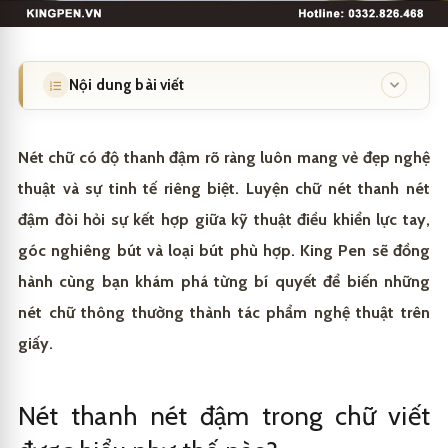
Nội dung bài viết
Nét thanh nét đậm trong chữ viết được hiểu như thế
1
nào?
Nét chữ có độ thanh đậm rõ ràng luôn mang vẻ đẹp nghệ
thuật và sự tinh tế riêng biệt. Luyện chữ nét thanh nét
Đặc điểm phân biệt nét thanh và nét đậm
1.1
đậm đòi hỏi sự kết hợp giữa kỹ thuật điều khiển lực tay,
Vai trò của nét thanh đậm trong thẩm mỹ chữ viết
1.2
góc nghiêng bút và loại bút phù hợp. King Pen sẽ đồng
Kỹ thuật tạo nét thanh nét đậm chuẩn xác ra sao?
2
hành cùng bạn khám phá từng bí quyết để biến những
nét chữ thông thường thành tác phẩm nghệ thuật trên
Điều chỉnh lực ấn tay linh hoạt
2.1
Quy trình luyện chữ nét thanh nét đậm gồm những
3
giấy.
bước nào?
Góc nghiêng bút tác động đến độ thanh đậm
2.2
Bước 1: Khởi động tay với bài tập nét cơ bản
3.1
Loại bút nào phù hợp để luyện nét thanh nét đậm?
4
Tốc độ viết ảnh hưởng đến chất lượng nét
2.3
Nét thanh nét đậm trong chữ viết
Bước 2: Tập viết nét thanh độc lập
3.2
Bút máy ngòi mềm cho nét thanh đậm tinh tế
4.1
King Pen đồng hành cùng bạn chinh phục nét chữ
5