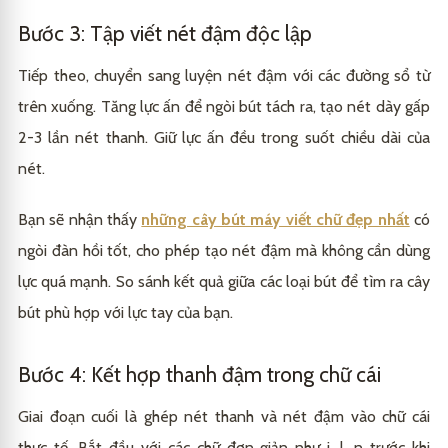
Bước 3: Tập viết nét đậm độc lập
Tiếp theo, chuyển sang luyện nét đậm với các đường sổ từ
trên xuống. Tăng lực ấn để ngòi bút tách ra, tạo nét dày gấp
2-3 lần nét thanh. Giữ lực ấn đều trong suốt chiều dài của
nét.
Bạn sẽ nhận thấy
những cây bút máy viết chữ đẹp nhất
có
ngòi đàn hồi tốt, cho phép tạo nét đậm mà không cần dùng
lực quá mạnh. So sánh kết quả giữa các loại bút để tìm ra cây
bút phù hợp với lực tay của bạn.
Bước 4: Kết hợp thanh đậm trong chữ cái
Giai đoạn cuối là ghép nét thanh và nét đậm vào chữ cái
thực tế. Bắt đầu với các chữ đơn giản như i, l, n trước khi