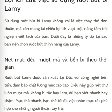
Lựa chọn kích cỡ ngòi (size) và màu sắc theo nhu
3.2
Lamy
cầu
Sử dụng ruột bút bi Lamy không chỉ là việc thay thế đơn
thuần, mà còn mang lại nhiều lợi ích vượt trội, nâng tầm trải
nghiệm viết lách của bạn. Dưới đây là những lý do tại sao
bạn nên chọn ruột bút chính hãng của Lamy.
Nét mực đều, mượt mà và bền bỉ theo thời
gian
Ruột bút Lamy được sản xuất tại Đức với công nghệ tiên
tiến, đảm bảo chất lượng mực cao cấp. Điều này giúp nét chữ
luôn mượt mà, không bị tắc hay lem, dù bạn viết nhanh hay
chậm. Mực khô nhanh, hạn chế tối đa việc nhòe mực, rất phù
hợp cho những người thuận tay trái.