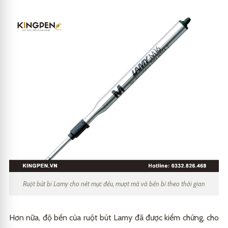
Ruột bút bi Lamy cho nét mực đều, mượt mà và bền bỉ theo thời gian
Hơn nữa, độ bền của ruột bút Lamy đã được kiểm chứng, cho