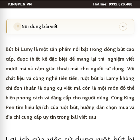
Nội dung bài viết
Lợi ích của việc sử dụng ruột bút bi Lamy
1
Bút bi Lamy là một sản phẩm nổi bật trong dòng bút cao
Nét mực đều, mượt mà và bền bỉ theo thời gian
1.1
cấp, được thiết kế đặc biệt để mang lại trải nghiệm viết
mượt mà và cảm giác thoải mái cho người sử dụng. Với
Tương thích hoàn hảo với các dòng bút Lamy
1.2
chất liệu và công nghệ tiên tiến, ruột bút bi Lamy không
Góp phần bảo vệ môi trường và tối ưu chi phí
1.3
chỉ đơn thuần là dụng cụ viết mà còn là một món đồ thể
Đặc điểm nổi bật của ruột bút bi Lamy
2
hiện phong cách và đẳng cấp cho người dùng. Cùng King
Pen tìm hiểu lợi ích của ruột bút, hướng dẫn chọn mua và
Mực chất lượng cao, viết êm và không lem
2.1
Hướng dẫn chọn ruột bút bi Lamy phù hợp
3
địa chỉ cung cấp uy tín trong bài viết sau
Đa dạng kích cỡ và màu sắc phù hợp với mọi nhu cầu
2.2
Chọn loại ruột bút dựa trên dòng bút Lamy bạn
3.1
King Pen đẳng cấp trên từng nét bút
4
đang dùng
Thiết kế chuẩn xác, tương thích hoàn hảo
2.3
Lợi ích của việc sử dụng ruột bút bi