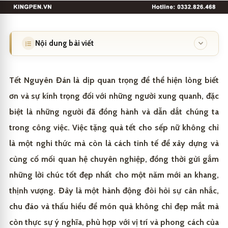
Nội dung bài viết
Mẹo chọn quà tết cho sếp nữ theo sở thích và tính
1
cách
Tết Nguyên Đán là dịp quan trọng để thể hiện lòng biết
ơn và sự kính trọng đối với những người xung quanh, đặc
Làm thế nào để chọn quà tết phù hợp cho sếp nữ
1.1
biệt là những người đã đồng hành và dẫn dắt chúng ta
Những lưu ý khi tặng quà Tết cho sếp nữ
1.2
trong công việc. Việc tặng quà tết cho sếp nữ không chỉ
Những món quà tết ý nghĩa dành tặng sếp nữ
2
là một nghi thức mà còn là cách tinh tế để xây dựng và
củng cố mối quan hệ chuyên nghiệp, đồng thời gửi gắm
Top 5 quà Tết yêu thích của sếp nữ
2.1
King Pen – Bút ký cao cấp, quà tặng tinh tế dành cho
3
những lời chúc tốt đẹp nhất cho một năm mới an khang,
sếp nữ
Lời chúc đi kèm quà Tết cho sếp nữ
2.2
thịnh vượng. Đây là một hành động đòi hỏi sự cân nhắc,
chu đáo và thấu hiểu để món quà không chỉ đẹp mắt mà
còn thực sự ý nghĩa, phù hợp với vị trí và phong cách của