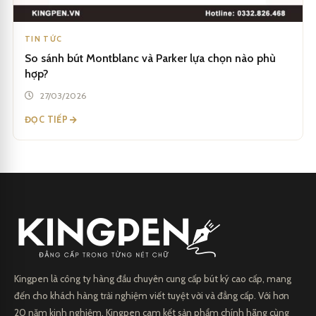
TIN TỨC
So sánh bút Montblanc và Parker lựa chọn nào phù
hợp?
27/03/2026
ĐỌC TIẾP
Kingpen là công ty hàng đầu chuyên cung cấp bút ký cao cấp, mang
đến cho khách hàng trải nghiệm viết tuyệt vời và đẳng cấp. Với hơn
20 năm kinh nghiệm, Kingpen cam kết sản phẩm chính hãng cùng