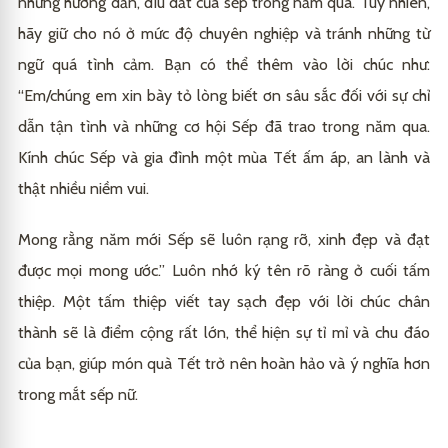
những hướng dẫn, dìu dắt của sếp trong năm qua. Tuy nhiên,
hãy giữ cho nó ở mức độ chuyên nghiệp và tránh những từ
ngữ quá tình cảm. Bạn có thể thêm vào lời chúc như:
“Em/chúng em xin bày tỏ lòng biết ơn sâu sắc đối với sự chỉ
dẫn tận tình và những cơ hội Sếp đã trao trong năm qua.
Kính chúc Sếp và gia đình một mùa Tết ấm áp, an lành và
thật nhiều niềm vui.
Mong rằng năm mới Sếp sẽ luôn rạng rỡ, xinh đẹp và đạt
được mọi mong ước.” Luôn nhớ ký tên rõ ràng ở cuối tấm
thiệp. Một tấm thiệp viết tay sạch đẹp với lời chúc chân
thành sẽ là điểm cộng rất lớn, thể hiện sự tỉ mỉ và chu đáo
của bạn, giúp món quà Tết trở nên hoàn hảo và ý nghĩa hơn
trong mắt sếp nữ.