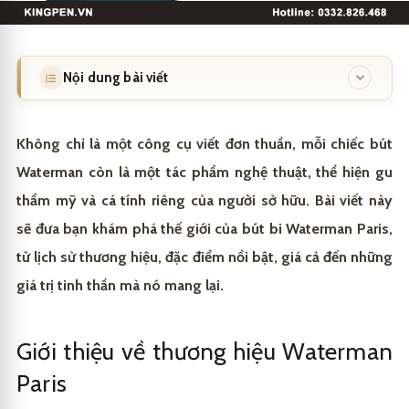
Nội dung bài viết
Giới thiệu về thương hiệu Waterman Paris
1
Không chỉ là một công cụ viết đơn thuần, mỗi chiếc bút
Đặc điểm nổi bật của bút bi Waterman Paris
2
Waterman còn là một tác phẩm nghệ thuật, thể hiện gu
Thiết kế sang trọng và tinh tế
2.1
thẩm mỹ và cá tính riêng của người sở hữu. Bài viết này
sẽ đưa bạn khám phá thế giới của bút bi Waterman Paris,
Chất lượng ngòi bút và mực viết
2.2
từ lịch sử thương hiệu, đặc điểm nổi bật, giá cả đến những
Công nghệ và sự đổi mới
2.3
giá trị tinh thần mà nó mang lại.
Cá nhân hóa và dịch vụ khách hàng
2.4
Giới thiệu về thương hiệu Waterman
Giá bút bi Waterman Paris
3
Paris
Địa chỉ mua bút bi Waterman Paris chính hãng
4