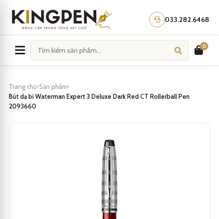
Skip
to
033.282.6468
content
0
Trang chủ
Sản phẩm
Bút dạ bi Waterman Expert 3 Deluxe Dark Red CT Rollerball Pen
2093660