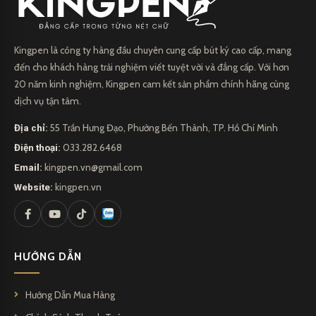
Waterman Expert 3 Deluxe Dark Red CT Rollerball Pen
2093660 – biểu tượng của sự tinh tế và chất lượng.
Kingpen là công ty hàng đầu chuyên cung cấp bút ký cao cấp, mang
Bút dạ bi
còn được gọi là bút mực nước, là một công cụ viết đa
đến cho khách hàng trải nghiệm viết tuyệt vời và đẳng cấp. Với hơn
20 năm kinh nghiệm, Kingpen cam kết sản phẩm chính hãng cùng
năng được ưa chuộng bởi nghệ sĩ và học sinh. Với ưu điểm là mực
dịch vụ tận tâm.
mịn màng và đậm nét, bút dạ bi đã trở thành một lựa chọn phổ
Địa chỉ:
55 Trần Hưng Đạo, Phường Bến Thành, TP. Hồ Chí Minh
biến trong việc ghi chép, vẽ và tạo tranh.
Điện thoại:
033.282.6468
Email:
kingpen.vn@gmail.com
Website:
kingpen.vn
HƯỚNG DẪN
Hướng Dẫn Mua Hàng