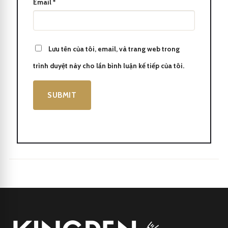
Email
*
Lưu tên của tôi, email, và trang web trong
trình duyệt này cho lần bình luận kế tiếp của tôi.
Waterman Expert 3 Deluxe Dark Red CT Rollerball Pen
Với hơn 130 năm kinh nghiệm trong ngành bút viết, Waterman là
thương hiệu uy tín và đáng tin cậy.
Một lựa chọn thông minh cho những người đam mê viết và đòi
hỏi sự hoàn hảo.
Một bút biểu trưng cho phong cách và sự thành đạt, Bút