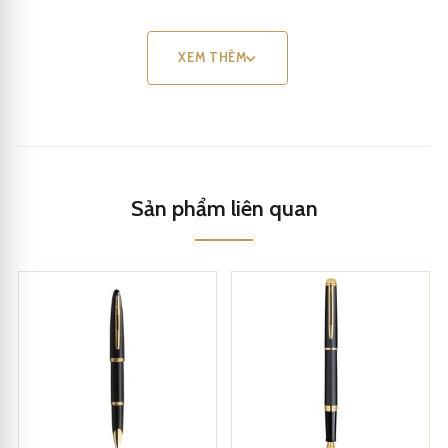
XEM THÊM
Sản phẩm liên quan
Waterman Expert 3 Deluxe Dark Red CT Rollerball Pen
Thiết kế cổ điển của bút Waterman Expert 3 Deluxe Dark Red
CT Rollerball Pen 2093660 mang đến sự quyền lực và đẳng cấp.