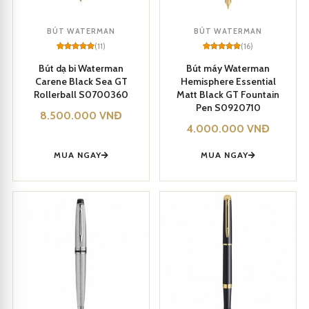
Thân bút được chế tác từ chất liệu cao cấp, tạo cảm giác mạnh
mẽ và độ bền lâu dài.
BÚT WATERMAN
BÚT WATERMAN
(11)
(16)
Đầu bút linh hoạt và mực chất lượng cao tạo ra những đường nét
Rated
11
5
Rated
16
5
out of 5
out of 5
Bút dạ bi Waterman
Bút máy Waterman
based on
based on
sắc sảo và mượt mà trên giấy.
Carene Black Sea GT
Hemisphere Essential
customer
customer
ratings
ratings
Rollerball S0700360
Matt Black GT Fountain
Pen S0920710
8.500.000
VNĐ
4.000.000
VNĐ
MUA NGAY
MUA NGAY