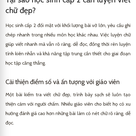
Các dòng bút cao cấp hỗ trợ luyện chữ chuyên
3.3
nét chữ đẹp
nghiệp
Tuần 2-3: Luyện chữ theo nhóm và kết nối
4.2
chữ đẹp?
Tuần 4: Thực hành viết đoạn văn và đánh giá
4.3
Học sinh cấp 2 đối mặt với khối lượng bài vở lớn, yêu cầu ghi
chép nhanh trong nhiều môn học khác nhau. Việc luyện chữ
giúp viết nhanh mà vẫn rõ ràng, dễ đọc, đồng thời rèn luyện
tính kiên nhẫn và khả năng tập trung cần thiết cho giai đoạn
học tập căng thẳng.
Cải thiện điểm số và ấn tượng với giáo viên
Một bài kiểm tra viết chữ đẹp, trình bày sạch sẽ luôn tạo
thiện cảm với người chấm. Nhiều giáo viên cho biết họ có xu
hướng đánh giá cao hơn những bài làm có nét chữ rõ ràng, dễ
đọc.