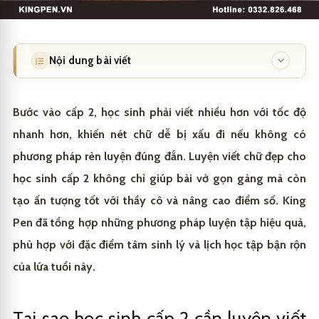
Nội dung bài viết
Tại sao học sinh cấp 2 cần luyện viết chữ đẹp?
1
Bước vào cấp 2, học sinh phải viết nhiều hơn với tốc độ
Cải thiện điểm số và ấn tượng với giáo viên
1.1
nhanh hơn, khiến nét chữ dễ bị xấu đi nếu không có
phương pháp rèn luyện đúng đắn. Luyện viết chữ đẹp cho
Rèn luyện tính kiên nhẫn và khả năng tập trung
1.2
học sinh cấp 2 không chỉ giúp bài vở gọn gàng mà còn
Phương pháp luyện viết chữ đẹp cho học sinh cấp 2
2
tạo ấn tượng tốt với thầy cô và nâng cao điểm số. King
hiệu quả?
Pen đã tổng hợp những phương pháp luyện tập hiệu quả,
Ôn lại các nét cơ bản trước khi luyện chữ
2.1
Học sinh cấp 2 nên luyện chữ bằng bút gì?
3
phù hợp với đặc điểm tâm sinh lý và lịch học tập bận rộn
Luyện chữ theo nhóm có cấu tạo tương tự
2.2
Ưu điểm của bút máy trong việc luyện chữ
3.1
của lứa tuổi này.
Lộ trình luyện viết chữ đẹp 30 ngày cho học sinh cấp
4
2?
Thực hành luyện nét thanh nét đậm
2.3
Lựa chọn bút mực phù hợp với học sinh cấp 2
3.2
Tuần 1: Ôn tập và củng cố nét cơ bản
4.1
King Pen đồng hành cùng con trên hành trình rèn
5
Tại sao học sinh cấp 2 cần luyện viết
Viết đoạn văn hoàn chỉnh mỗi ngày
2.4