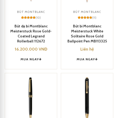
BÚT MONTBLANC
BÚT MONTBLANC
(10)
(11)
Rated
10
5
Rated
11
5
out of 5
out of 5
Bút dạ bi Montblanc
Bút bi Montblanc
based on
based on
Meisterstuck Rose Gold-
Meisterstuck White
customer
customer
ratings
ratings
Coated Legrand
Solitaire Rose Gold
Rollerball 112672
Ballpoint Pen MB113325
Montblanc Meisterstuck Rose Gold-Coated Fountain Pen MB112676
16.200.000
VNĐ
Liên hệ
MUA NGAY
MUA NGAY
Bút Montblanc Meisterstuck Rose Gold-Coated Fountain Pen
MB112676 được trang bị hệ thống mực độc đáo, đảm bảo việc
viết liền mạch và không gây nhòe hay lem mực. Có thể tự tin sử
dụng nó trong mọi tình huống.