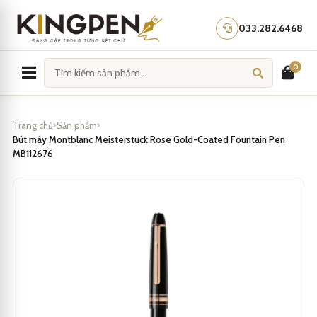
Skip
to
033.282.6468
content
0
Trang chủ
Sản phẩm
Bút máy Montblanc Meisterstuck Rose Gold-Coated Fountain Pen
MB112676