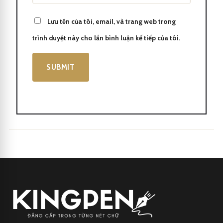
Lưu tên của tôi, email, và trang web trong
trình duyệt này cho lần bình luận kế tiếp của tôi.
Montblanc Meisterstuck Rose Gold-Coated Fountain Pen MB112676
Kingpen
là một công ty hàng đầu chuyên cung cấp bút bi cao
cấp, mang đến cho khách hàng những trải nghiệm viết tuyệt vời
và đẳng cấp. Với hơn 20 năm kinh nghiệm trong ngành, Kingpen
đã đạt được danh tiếng vững chắc và được biết đến với chất lượng
sản phẩm tối đa và thiết kế độc đáo.
Điều làm nổi bật
Kingpen
chính là tập trung vào sự sáng tạo và
chất lượng. Công ty luôn cung cấp sản phẩm áp dụng công nghệ
tiên tiến nhất và sử dụng những nguyên liệu tốt nhất để tạo ra
những cây bút bi đáng ngưỡng mộ.