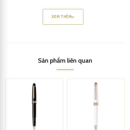
chính xác, tận hưởng trải nghiệm viết tuyệt vời.
XEM THÊM
Bút Montblanc Meisterstuck Rose Gold-Coated Fountain Pen
MB112676 còn được trang bị hệ thống mực chất lượng, đảm bảo
việc viết liền mạch và không gây trục trặc. Màu mực của bút đậm
tạo nên bài viết rõ ràng và dễ đọc.
Sản phẩm liên quan