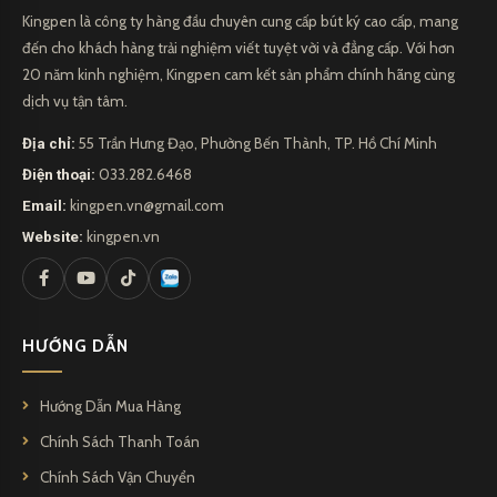
Kingpen là công ty hàng đầu chuyên cung cấp bút ký cao cấp, mang
Khám phá bộ sưu tập bút của Kingpen, bạn sẽ nhận ra sự tỉ mỉ
đến cho khách hàng trải nghiệm viết tuyệt vời và đẳng cấp. Với hơn
trong từng chi tiết, độ mượt mà của ngòi viết, và cảm giác thoải
20 năm kinh nghiệm, Kingpen cam kết sản phẩm chính hãng cùng
dịch vụ tận tâm.
mái khi sử dụng. Bất kỳ ai yêu thích viết, từ những nhà văn sáng
tạo, doanh nhân thành đạt cho đến những người yêu thư pháp,
Địa chỉ:
55 Trần Hưng Đạo, Phường Bến Thành, TP. Hồ Chí Minh
đều sẽ tìm thấy sự hài lòng tuyệt đối với các sản phẩm
Điện thoại:
033.282.6468
của
Kingpen.
Email:
kingpen.vn@gmail.com
Website:
kingpen.vn
Với cam kết về chất lượng và dịch vụ khách hàng xuất sắc,
Kingpen không chỉ là một công ty bút bi mà còn là đối tác đáng
tin cậy và đáng ngưỡng mộ trong ngành công nghiệp viết.
HƯỚNG DẪN
Hướng Dẫn Mua Hàng
Chính Sách Thanh Toán
Chính Sách Vận Chuyển