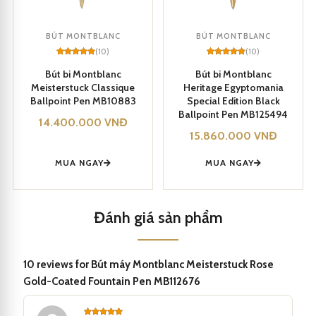
BÚT MONTBLANC
BÚT MONTBLANC
(10)
(10)
Rated
10
5
Rated
10
5
out of 5
out of 5
Bút bi Montblanc
Bút bi Montblanc
based on
based on
Meisterstuck Classique
Heritage Egyptomania
customer
customer
ratings
ratings
Ballpoint Pen MB10883
Special Edition Black
Ballpoint Pen MB125494
14.400.000
VNĐ
15.860.000
VNĐ
MUA NGAY
MUA NGAY
Đánh giá sản phẩm
Montblanc Meisterstuck Rose Gold-Coated Fountain Pen MB112676
10 reviews for
Bút máy Montblanc Meisterstuck Rose
Bút máy Montblanc Meisterstuck Rose Gold-Coated Fountain
Gold-Coated Fountain Pen MB112676
Pen MB112676