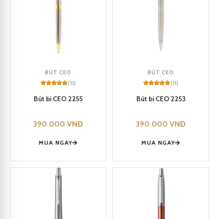
BÚT CEO
BÚT CEO
(11)
(11)
Rated
11
5
Rated
11
5
out of 5
out of 5
Bút bi CEO 2255
Bút bi CEO 2253
based on
based on
customer
customer
ratings
ratings
390.000
VNĐ
390.000
VNĐ
MUA NGAY
MUA NGAY