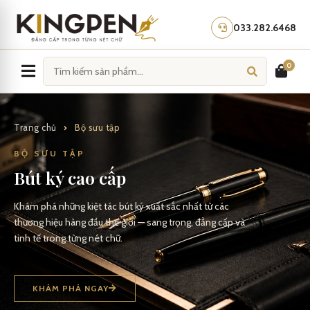
Skip
to
033.282.6468
content
0
Trang chủ
Bộ sưu tập
BỘ SƯU TẬP
Bút ký cao cấp
Khám phá những kiệt tác bút ký xuất sắc nhất từ các
thương hiệu hàng đầu thế giới — sang trọng, đẳng cấp và
tinh tế trong từng nét chữ.
KHÁM PHÁ NGAY