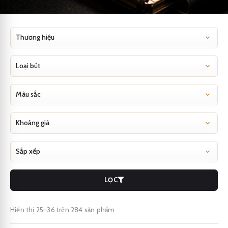
LỌC
Hiển thị 25–36 trên 284 sản phẩm