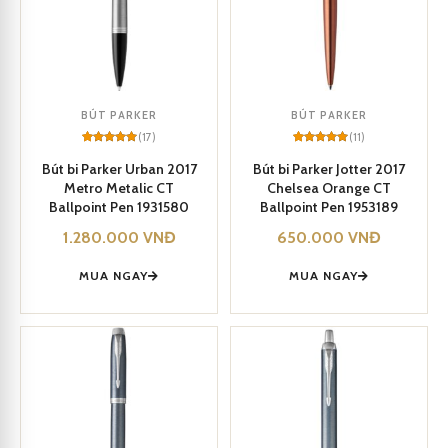
BÚT PARKER
BÚT PARKER
(17)
(11)
Rated
17
5
Rated
11
5
out of 5
out of 5
Bút bi Parker Urban 2017
Bút bi Parker Jotter 2017
based on
based on
Metro Metalic CT
Chelsea Orange CT
customer
customer
ratings
ratings
Ballpoint Pen 1931580
Ballpoint Pen 1953189
1.280.000
VNĐ
650.000
VNĐ
MUA NGAY
MUA NGAY