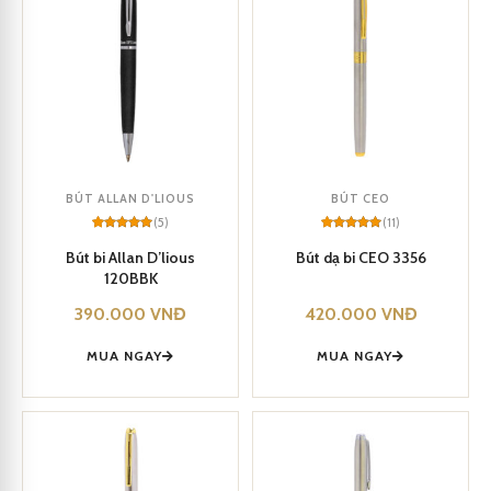
BÚT ALLAN D'LIOUS
BÚT CEO
(5)
(11)
Rated
5
5
Rated
11
5
out of 5
out of 5
Bút bi Allan D’lious
Bút dạ bi CEO 3356
based on
based on
120BBK
customer
customer
ratings
ratings
390.000
VNĐ
420.000
VNĐ
MUA NGAY
MUA NGAY