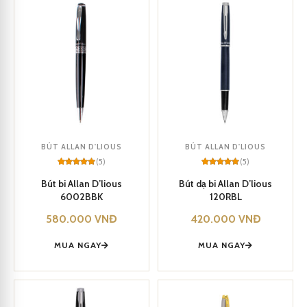
BÚT ALLAN D'LIOUS
BÚT ALLAN D'LIOUS
(5)
(5)
Rated
5
5
Rated
5
5
out of 5
out of 5
Bút bi Allan D’lious
Bút dạ bi Allan D’lious
based on
based on
6002BBK
120RBL
customer
customer
ratings
ratings
580.000
VNĐ
420.000
VNĐ
MUA NGAY
MUA NGAY