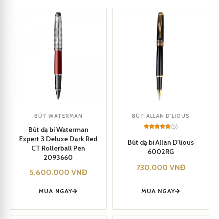
BÚT WATERMAN
BÚT ALLAN D'LIOUS
(5)
Bút dạ bi Waterman
Rated
5
5
Expert 3 Deluxe Dark Red
out of 5
Bút dạ bi Allan D'lious
based on
CT Rollerball Pen
6002RG
customer
2093660
ratings
730.000
VNĐ
5.600.000
VNĐ
MUA NGAY
MUA NGAY