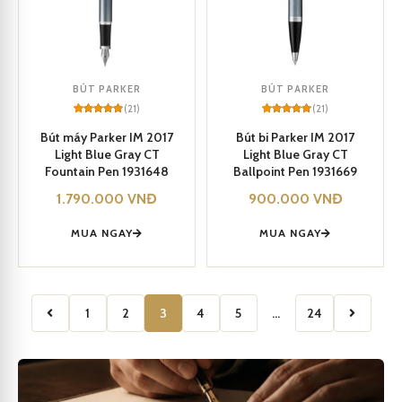
BÚT PARKER
BÚT PARKER
(21)
(21)
Rated
21
5
Rated
21
5
out of 5
out of 5
Bút máy Parker IM 2017
Bút bi Parker IM 2017
based on
based on
Light Blue Gray CT
Light Blue Gray CT
customer
customer
ratings
ratings
Fountain Pen 1931648
Ballpoint Pen 1931669
1.790.000
VNĐ
900.000
VNĐ
MUA NGAY
MUA NGAY
1
2
3
4
5
…
24