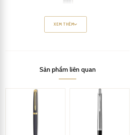
XEM THÊM
Sản phẩm liên quan
Bút dạ bi CEO 3396
Kích cỡ thon gọn và mảnh mai, không gây đau hay tê cứng các
ngón tay.