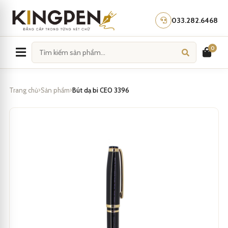
Skip
to
033.282.6468
content
0
Trang chủ
Sản phẩm
Bút dạ bi CEO 3396