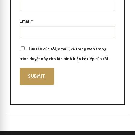
Email
*
Lưu tên của tôi, email, và trang web trong
trình duyệt này cho lần bình luận kế tiếp của tôi.
Bút dạ bi CEO 3396
Cũng như là vật dụng thiết yếu trong cặp xách của các doanh
nhân và người làm việc văn phòng.
Để duy trì sự chất lượng và hiệu suất tốt của Bút dạ bi CEO 3396,
người dùng nên thường xuyên lau sạch.