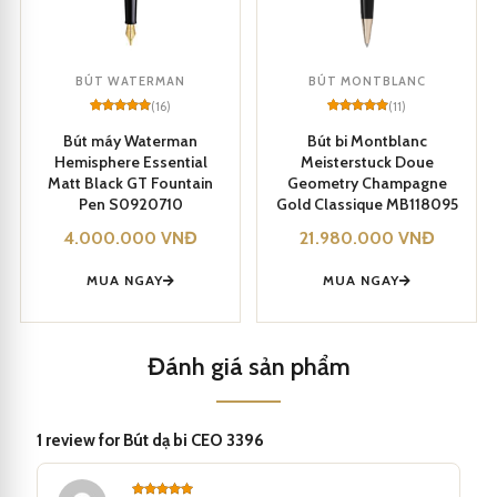
Bút CEO
được trang bị kẹp bút thiết kế sang trọng, mang lại
phong cách và tiện dụng khi cất giữ hoặc mang theo bên mình.
BÚT WATERMAN
BÚT MONTBLANC
(16)
(11)
Tên thương hiệu CEO được in trên nắp bút, tăng tính cá nhân hóa
Rated
16
5
Rated
11
5
out of 5
out of 5
Bút máy Waterman
Bút bi Montblanc
based on
based on
cho sản phẩm.
Hemisphere Essential
Meisterstuck Doue
customer
customer
ratings
ratings
Matt Black GT Fountain
Geometry Champagne
Pen S0920710
Gold Classique MB118095
Bút dạ bi CEO 3396 được thiết kế dạng xoay vặn nắp, giúp tiện
4.000.000
VNĐ
21.980.000
VNĐ
lợi khi sử dụng.
MUA NGAY
MUA NGAY
Đánh giá sản phẩm
1 review for
Bút dạ bi CEO 3396