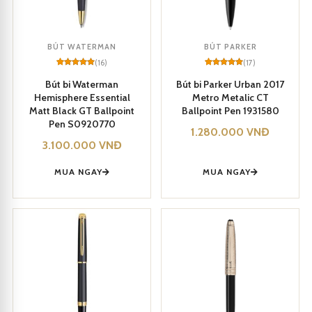
Mực của bút nhanh khô và không chứa chất độc hại, đảm bảo an
toàn cho người sử dụng và thân thiện với môi trường tự nhiên.
BÚT WATERMAN
BÚT PARKER
(16)
(17)
Rated
16
5
Rated
17
5
out of 5
out of 5
Bút bi Waterman
Bút bi Parker Urban 2017
based on
based on
Hemisphere Essential
Metro Metalic CT
customer
customer
ratings
ratings
Matt Black GT Ballpoint
Ballpoint Pen 1931580
Pen S0920770
1.280.000
VNĐ
3.100.000
VNĐ
MUA NGAY
MUA NGAY
Bút dạ bi CEO 3396