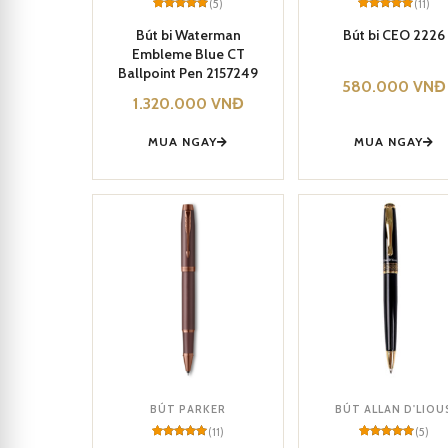
(5)
(11)
Rated
5
5
Rated
11
5
out of 5
out of 5
Bút bi Waterman
Bút bi CEO 2226
based on
based on
Embleme Blue CT
customer
customer
ratings
ratings
Ballpoint Pen 2157249
580.000
VNĐ
1.320.000
VNĐ
MUA NGAY
MUA NGAY
BÚT PARKER
BÚT ALLAN D'LIOU
(11)
(5)
Rated
11
Rated
5