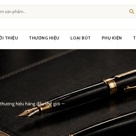
ỚI THIỆU
THƯƠNG HIỆU
LOẠI BÚT
PHỤ KIỆN
T
 thương hiệu hàng đầu thế giới —