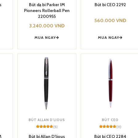
5
5
out of 5
out of 5
s
Bút dạ bi Parker IM
Bút bi CEO 2292
based on
based on
Pioneers Rollerball Pen
customer
customer
ratings
ratings
2200955
560.000
VNĐ
3.240.000
VNĐ
MUA NGAY
MUA NGAY
BÚT ALLAN D'LIOUS
BÚT CEO
(5)
(11)
Rated
5
5
Rated
11
5
out of 5
out of 5
M
Bút bi Allan D’lious
Bút bi CEO 2284