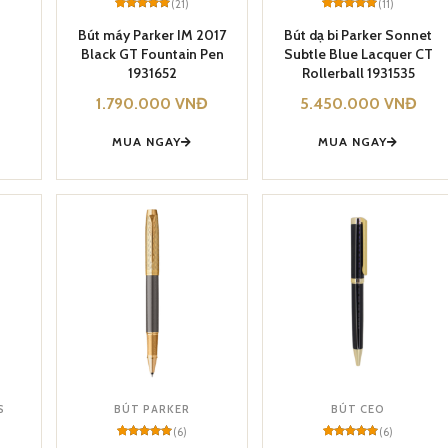
(21)
(11)
Rated
21
5
Rated
11
5
out of 5
out of 5
Bút máy Parker IM 2017
Bút dạ bi Parker Sonnet
based on
based on
Black GT Fountain Pen
Subtle Blue Lacquer CT
customer
customer
ratings
ratings
1931652
Rollerball 1931535
1.790.000
VNĐ
5.450.000
VNĐ
MUA NGAY
MUA NGAY
S
BÚT PARKER
BÚT CEO
(6)
(6)
Rated
6
Rated
6