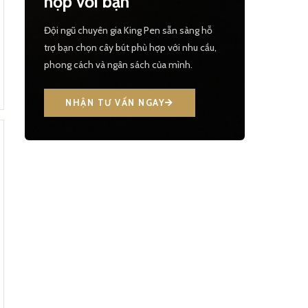
hợp với bạn
Đội ngũ chuyên gia King Pen sẵn sàng hỗ
trợ bạn chọn cây bút phù hợp với nhu cầu,
phong cách và ngân sách của mình.
NHẬN TƯ VẤN NGAY