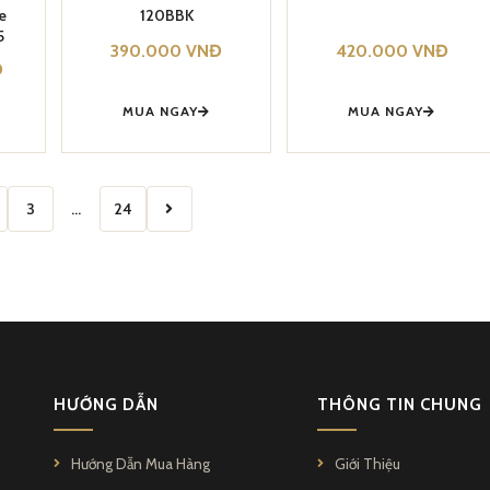
based on
based on
e
120BBK
customer
customer
ratings
ratings
5
390.000
VNĐ
420.000
VNĐ
Đ
MUA NGAY
MUA NGAY
3
…
24
HƯỚNG DẪN
THÔNG TIN CHUNG
Hướng Dẫn Mua Hàng
Giới Thiệu