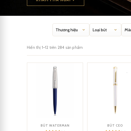
Hiển thị 1–12 trên 284 sản phẩm
BÚT WATERMAN
BÚT CEO