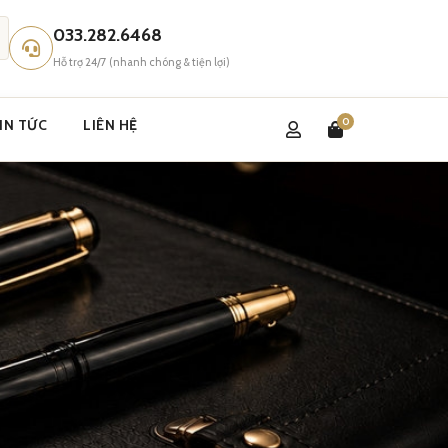
033.282.6468
Hỗ trợ 24/7 (nhanh chóng & tiện lợi)
0
IN TỨC
LIÊN HỆ