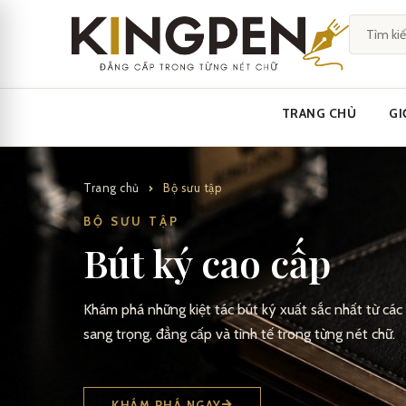
Skip
to
content
TRANG CHỦ
GI
Trang chủ
Bộ sưu tập
BỘ SƯU TẬP
Bút ký cao cấp
Khám phá những kiệt tác bút ký xuất sắc nhất từ các
sang trọng, đẳng cấp và tinh tế trong từng nét chữ.
KHÁM PHÁ NGAY