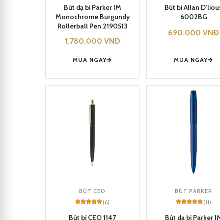
5
5
out of 5
out of 5
Bút dạ bi Parker IM
Bút bi Allan D’liou
based on
based on
Monochrome Burgundy
6002BG
customer
customer
ratings
ratings
Rollerball Pen 2190513
690.000
VNĐ
1.780.000
VNĐ
MUA NGAY
MUA NGAY
BÚT CEO
BÚT PARKER
(6)
(11)
Rated
6
5
Rated
11
5
out of 5
out of 5
Bút bi CEO 1147
Bút dạ bi Parker I