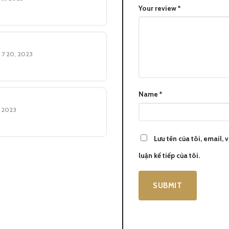
Your review
*
 7 20, 2023
Montblanc Heritage Egyptomania Special Edition Black Ballpoint
Pen MB125494
Name
*
nia Special Edition Black Ballpoint Pen MB125494 là một trong nhữ
, 2023
iết.
Lưu tên của tôi, email,
nét tinh tế thể hiện sự đẳng cấp và sự đam mê viết.
luận kế tiếp của tôi.
bút cao cấp xa hoa để thể hiện phong cách và cá nhân của mình, Bú
ử dụng.
ng cụ viết phổ biến và thân thiết nhất mà chúng ta sử dụng hàng ng
rở thành một sự lựa chọn phổ biến với hàng tỷ người dùng trên toàn th