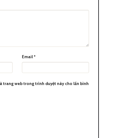
Email
*
ng thương hiệu danh tiếng và
 và trang web trong trình duyệt này cho lần bình
t Montblanc Heritage – nâng
ày. Được ra đời từ những năm
ế giới. Với thiết kế tiện dụng