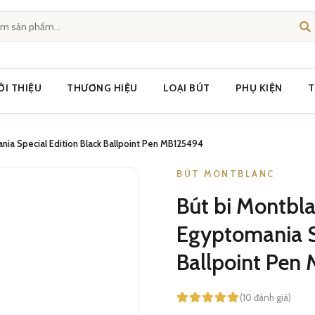
ỚI THIỆU
THƯƠNG HIỆU
LOẠI BÚT
PHỤ KIỆN
T
nia Special Edition Black Ballpoint Pen MB125494
BÚT MONTBLANC
Bút bi Montbla
Egyptomania Sp
Ballpoint Pen
(10 đánh giá)