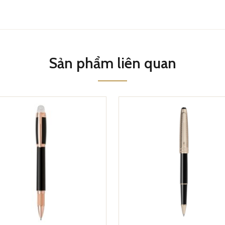
Sản phẩm liên quan
Montblanc Heritage Egyptomania Special Edition Black Ballpoint
Pen MB125494
ptomania Special Edition Black Ballpoint Pen MB125494 còn được
 mạch và không gây trục trặc. Màu mực của bút đậm tạo nên bài viết rõ 
ptomania Special Edition Black Ballpoint Pen MB125494 được trang b
hông gây nhòe hay lem mực. Có thể tự tin sử dụng nó trong mọi tình huố