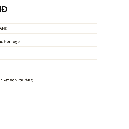
NĐ
ANC
c Heritage
n kết hợp với vàng