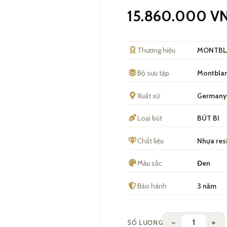
15.860.000
V
Thương hiệu
MONTBL
Bộ sưu tập
Montblan
Xuất xứ
Germany
Loại bút
BÚT BI
Chất liệu
Nhựa resi
Màu sắc
Đen
Bảo hành
3 năm
−
+
SỐ LƯỢNG