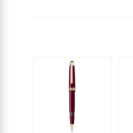
Bút Montblanc Heritage Egy
lượng, đảm bảo việc viết liền
Bút Montblanc Heritage Egy
bảo việc viết liền mạch và k