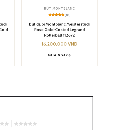
BÚT MONTBLANC
(10)
Rated
10
5
ững dịp đặc biệt hoặc để thể
out of 5
tuck
Bút dạ bi Montblanc Meisterstuck
based on
Gold
Rose Gold-Coated Legrand
customer
ratings
Rollerball 112672
16.200.000
VNĐ
MUA NGAY
5