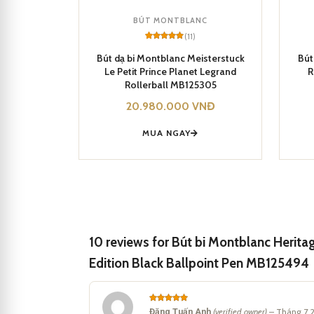
Bút bi Montblanc Heritage E
BÚT MONTBLANC
(11)
Rated
11
5
Được đựng hộp quà tặng cao 
out of 5
Bút dạ bi Montblanc Meisterstuck
Bút
based on
Le Petit Prince Planet Legrand
R
customer
hiện lòng tri ân.
ratings
Rollerball MB125305
20.980.000
VNĐ
MUA NGAY
10 reviews for
Bút bi Montblanc Herita
Edition Black Ballpoint Pen MB125494
Rated
5
Đặng Tuấn Anh
(verified owner)
–
Tháng 7 