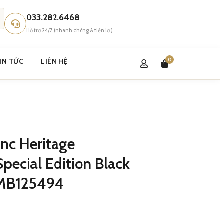
033.282.6468
Hỗ trợ 24/7 (nhanh chóng & tiện lợi)
0
IN TỨC
LIÊN HỆ
nc Heritage
ecial Edition Black
 MB125494