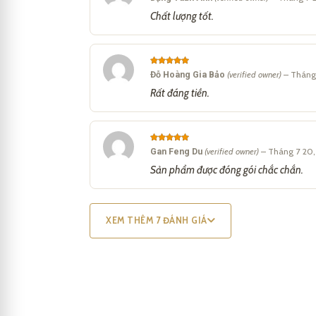
out of 5
Chất lượng tốt.
Rated
5
Đỗ Hoàng Gia Bảo
(verified owner)
–
Tháng
out of 5
Rất đáng tiền.
Montblanc
Heritage Egyptoma
Rated
5
Gan Feng Du
(verified owner)
–
Tháng 7 20
out of 5
uy tín nhất trong ngành bút v
Sản phẩm được đóng gói chắc chắn.
Bút Montblanc Heritage mang 
XEM THÊM 7 ĐÁNH GIÁ
Nếu bạn đang tìm kiếm một 
tầm giá trị, vị thế cho người s
Bút bi
là một trong những cô
1940, bút bi đã nhanh chóng t