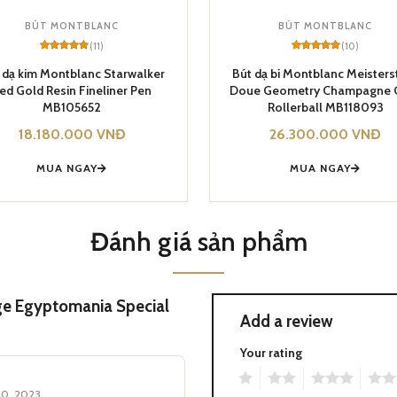
gyptomania Special Edition Black Ballpoint Pen MB125494
BÚT MONTBLANC
BÚT MONTBLANC
(11)
(10)
Rated
11
5
Rated
10
5
cấp, tăng thêm giá trị và sang trọng. Đây là món quà hoàn hảo cho nh
out of 5
out of 5
 dạ kim Montblanc Starwalker
Bút dạ bi Montblanc Meisters
based on
based on
ed Gold Resin Fineliner Pen
Doue Geometry Champagne 
customer
customer
ratings
ratings
MB105652
Rollerball MB118093
18.180.000
VNĐ
26.300.000
VNĐ
MUA NGAY
MUA NGAY
Đánh giá sản phẩm
ge Egyptomania Special
Add a review
Your rating
1
2
3
4
20, 2023