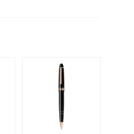
 trang bị hệ thống mực chất
ràng và dễ đọc.
ị hệ thống mực độc đáo, đảm
ng.