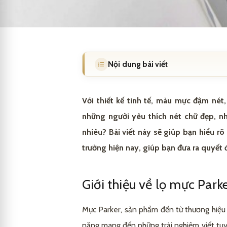
Nội dung bài viết
Giới thiệu về lọ mực Parker
1
Với thiết kế tinh tế, màu mực đậm nét
Lịch sử và nguồn gốc của mực Park
1.1
những người yêu thích nét chữ đẹp, n
nhiêu? Bài viết này sẽ giúp bạn hiểu rõ 
Đặc điểm nổi bật của mực Parker
1.2
trường hiện nay, giúp bạn đưa ra quyết
Các dòng mực Parker phổ biến
2
Kinh nghiệm chọn mua lọ mực Parke
3
Giới thiệu về lọ mực Park
Xác định mục đích sử dụng
3.1
Lọ mực Parker giá bao nhiêu trên thị
4
Mực Parker, sản phẩm đến từ thương hiệ
Lựa chọn màu mực phù hợp
Liên hệ mua mực Parker chính hãng g
3.2
5
năng mang đến những trải nghiệm viết tuyệ