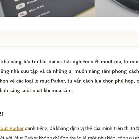
, khả năng lưu trữ lâu dài và trải nghiệm viết mượt mà, lọ m
er
hững nhà sưu tập và cả những ai muốn nâng tầm phong cách
hơn về các loại lọ mực Parker, tư vấn cách lựa chọn phù hợp, c
 định sáng suốt nhất khi mua sắm.
r phù hợp
er
 trường hiện nay?
u
bút Parker
danh tiếng, đã khẳng định vị thế của mình trên thị trư
iá tốt tại King Pen
t vời. Mực Parker không chỉ đơn thuần là một phụ kiện, công cụ g