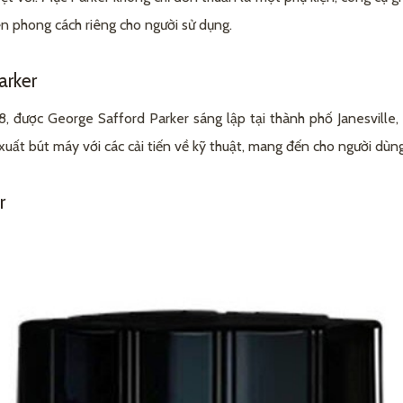
ưu trữ của mực
n phong cách riêng cho người sử dụng.
arker
8, được George Safford Parker sáng lập tại thành phố Janesville
xuất bút máy với các cải tiến về kỹ thuật, mang đến cho người dùng s
r