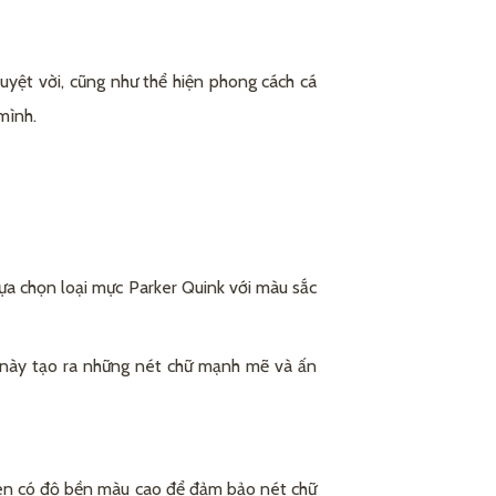
tuyệt vời, cũng như thể hiện phong cách cá
mình.
lựa chọn loại mực Parker Quink với màu sắc
c này tạo ra những nét chữ mạnh mẽ và ấn
 đen có độ bền màu cao để đảm bảo nét chữ