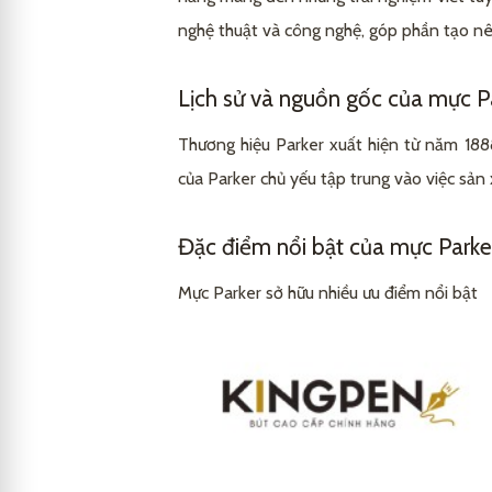
Kiểm tra độ đậm nét và khả năng l
3.3
nghệ thuật và công nghệ, góp phần tạo nê
Lịch sử và nguồn gốc của mực P
Thương hiệu Parker xuất hiện từ năm 188
của Parker chủ yếu tập trung vào việc sản 
Đặc điểm nổi bật của mực Parke
Mực Parker sở hữu nhiều ưu điểm nổi bật