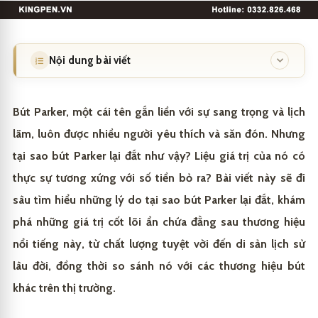
Nội dung bài viết
Tại sao bút Parker lại đắt?
1
Bút Parker, một cái tên gắn liền với sự sang trọng và lịch
Lịch sử và di sản thương hiệu
1.1
lãm, luôn được nhiều người yêu thích và săn đón. Nhưng
tại sao bút Parker lại đắt như vậy? Liệu giá trị của nó có
Chất lượng và độ bền vượt trội
1.2
thực sự tương xứng với số tiền bỏ ra? Bài viết này sẽ đi
Thiết kế đẳng cấp và tinh tế
1.3
sâu tìm hiểu những lý do tại sao bút Parker lại đắt, khám
Những lý do khiến bút Parker trở thành biểu tượng
2
phá những giá trị cốt lõi ẩn chứa đằng sau thương hiệu
của sự sang trọng
nổi tiếng này, từ chất lượng tuyệt vời đến di sản lịch sử
Sự độc quyền và khan hiếm
2.1
Liên hệ mua bút Parker chính hãng, chất lượng giá
3
lâu đời, đồng thời so sánh nó với các thương hiệu bút
tốt
Sự kết nối với phong cách sống thượng lưu
2.2
khác trên thị trường.
Giá trị đầu tư và sưu tầm
2.3