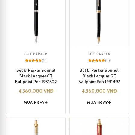
BÚT PARKER
BÚT PARKER
(11)
(11)
Rated
11
5
Rated
11
5
out of 5
out of 5
Bút bi Parker Sonnet
Bút bi Parker Sonnet
based on
based on
Black Lacquer CT
Black Lacquer GT
customer
customer
ratings
ratings
Ballpoint Pen 1931502
Ballpoint Pen 1931497
4.360.000
VNĐ
4.360.000
VNĐ
MUA NGAY
MUA NGAY