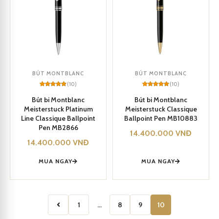
BÚT MONTBLANC
BÚT MONTBLANC
(10)
(10)
Rated
10
5
Rated
10
5
out of 5
out of 5
Bút bi Montblanc
Bút bi Montblanc
based on
based on
Meisterstuck Platinum
Meisterstuck Classique
customer
customer
ratings
ratings
Line Classique Ballpoint
Ballpoint Pen MB10883
Pen MB2866
14.400.000
VNĐ
14.400.000
VNĐ
MUA NGAY
MUA NGAY
1
…
8
9
10