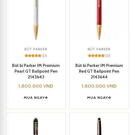
BÚT PARKER
BÚT PARKER
(21)
(21)
Rated
21
5
Rated
21
5
out of 5
out of 5
Bút bi Parker IM Premium
Bút bi Parker IM Premium
based on
based on
Pearl GT Ballpoint Pen
Red GT Ballpoint Pen
customer
customer
ratings
ratings
2143643
2143644
1.800.000
VNĐ
1.800.000
VNĐ
MUA NGAY
MUA NGAY