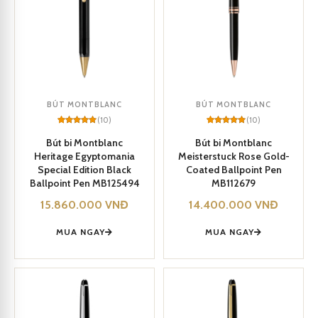
BÚT MONTBLANC
BÚT MONTBLANC
(10)
(10)
Rated
10
5
Rated
10
5
out of 5
out of 5
Bút bi Montblanc
Bút bi Montblanc
based on
based on
Heritage Egyptomania
Meisterstuck Rose Gold-
customer
customer
ratings
ratings
Special Edition Black
Coated Ballpoint Pen
Ballpoint Pen MB125494
MB112679
15.860.000
VNĐ
14.400.000
VNĐ
MUA NGAY
MUA NGAY