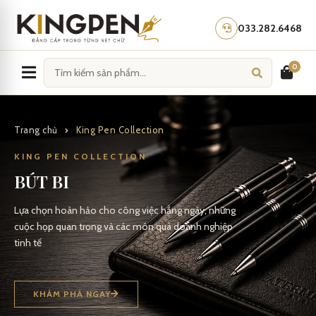
Skip
to
033.282.6468
content
0
Trang chủ
King Pen Collection
KING PEN COLLECTION
BÚT BI
Lựa chọn hoàn hảo cho công việc hằng ngày, những
cuộc họp quan trọng và các món quà doanh nghiệp
tinh tế
KHÁM PHÁ NGAY