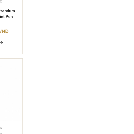
1)
 Premium
int Pen
VNĐ
Y
ER