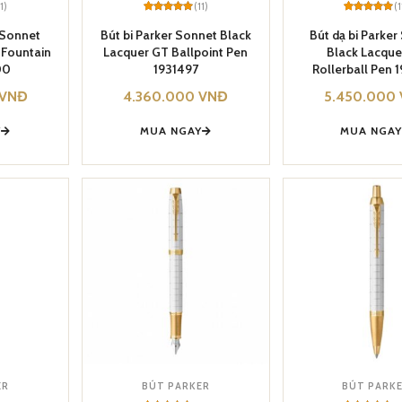
11)
(11)
(1
Rated
11
5
Rated
11
5
out of 5
out of 5
 Sonnet
Bút bi Parker Sonnet Black
Bút dạ bi Parke
based on
based on
 Fountain
Lacquer GT Ballpoint Pen
Black Lacque
customer
customer
ratings
ratings
00
1931497
Rollerball Pen 
VNĐ
4.360.000
VNĐ
5.450.000
Y
MUA NGAY
MUA NGA
ER
BÚT PARKER
BÚT PARK