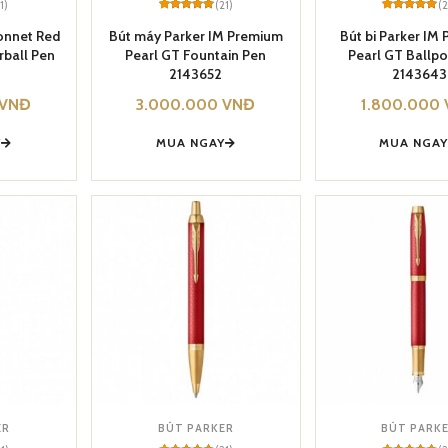
11)
(21)
(2
Rated
21
5
Rated
21
5
out of 5
out of 5
Sonnet Red
Bút máy Parker IM Premium
Bút bi Parker IM
based on
based on
rball Pen
Pearl GT Fountain Pen
Pearl GT Ballpo
customer
customer
ratings
ratings
2143652
2143643
VNĐ
3.000.000
VNĐ
1.800.000
Y
MUA NGAY
MUA NGA
ER
BÚT PARKER
BÚT PARK