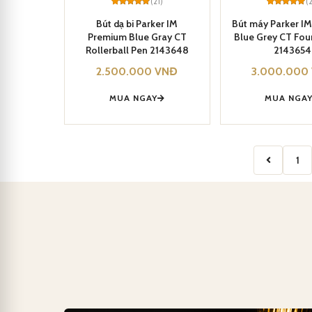
(21)
(
Rated
21
5
Rated
21
5
out of 5
out of 5
Bút dạ bi Parker IM
Bút máy Parker I
based on
based on
Premium Blue Gray CT
Blue Grey CT Fou
customer
customer
ratings
ratings
Rollerball Pen 2143648
2143654
2.500.000
VNĐ
3.000.000
MUA NGAY
MUA NGA
1