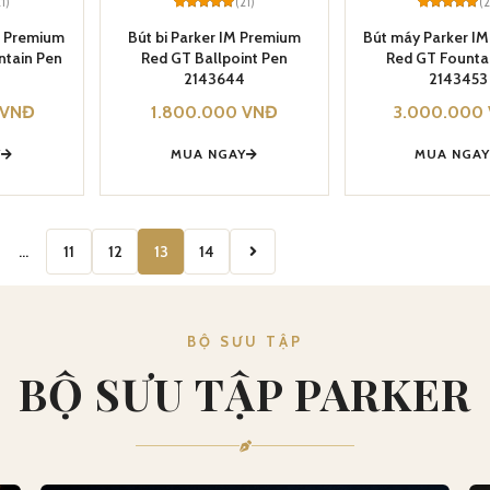
21)
(21)
(2
Rated
21
5
Rated
21
5
out of 5
out of 5
M Premium
Bút bi Parker IM Premium
Bút máy Parker I
based on
based on
ntain Pen
Red GT Ballpoint Pen
Red GT Founta
customer
customer
ratings
ratings
2143644
2143453
VNĐ
1.800.000
VNĐ
3.000.000
Y
MUA NGAY
MUA NGA
…
11
12
13
14
BỘ SƯU TẬP
BỘ SƯU TẬP PARKER