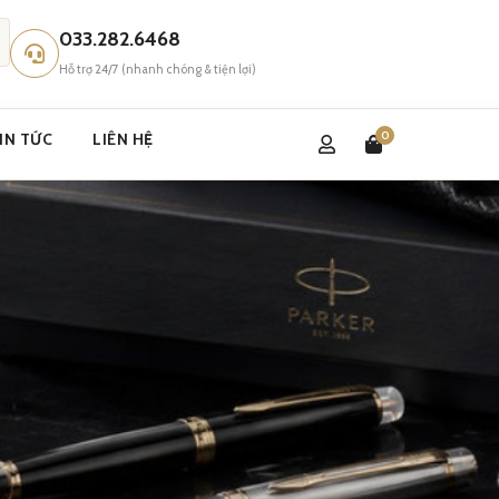
033.282.6468
Hỗ trợ 24/7 (nhanh chóng & tiện lợi)
0
IN TỨC
LIÊN HỆ