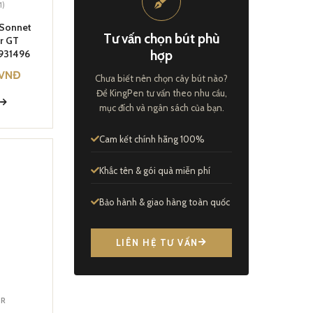
1)
r Sonnet
Tư vấn chọn bút phù
r GT
1931496
hợp
VNĐ
Chưa biết nên chọn cây bút nào?
Để KingPen tư vấn theo nhu cầu,
Y
mục đích và ngân sách của bạn.
Cam kết chính hãng 100%
Khắc tên & gói quà miễn phí
Bảo hành & giao hàng toàn quốc
LIÊN HỆ TƯ VẤN
ER