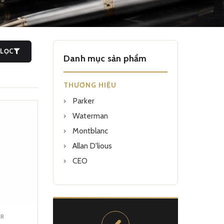
LỌC
Danh mục sản phẩm
THƯƠNG HIỆU
Parker
Waterman
Montblanc
Allan D'lious
CEO
ER