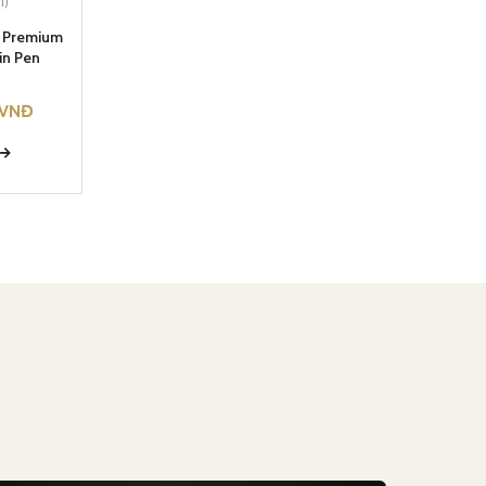
1)
M Premium
in Pen
VNĐ
Y