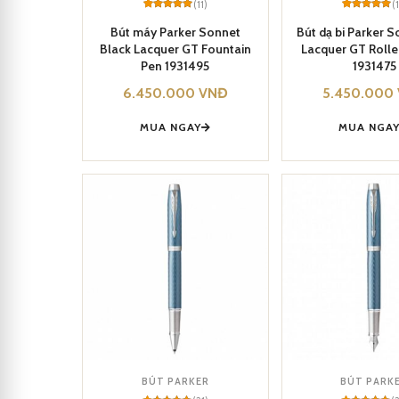
(11)
(
Rated
11
5
Rated
11
5
out of 5
out of 5
Bút máy Parker Sonnet
Bút dạ bi Parker 
based on
based on
Black Lacquer GT Fountain
Lacquer GT Rolle
customer
customer
ratings
ratings
Pen 1931495
1931475
6.450.000
VNĐ
5.450.000
MUA NGAY
MUA NGA
BÚT PARKER
BÚT PARK