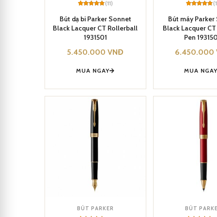
(11)
(
Rated
11
5
Rated
11
5
out of 5
out of 5
Bút dạ bi Parker Sonnet
Bút máy Parker
based on
based on
Black Lacquer CT Rollerball
Black Lacquer CT
customer
customer
ratings
ratings
1931501
Pen 19315
5.450.000
VNĐ
6.450.000
MUA NGAY
MUA NGA
BÚT PARKER
BÚT PARK