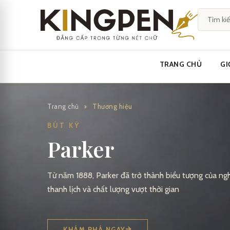
Skip
to
content
TRANG CHỦ
GI
Trang chủ
Thương hiệu
BÚT KÝ
Parker
Từ năm 1888, Parker đã trở thành biểu tượng của nghệ
thanh lịch và chất lượng vượt thời gian
KHÁM PHÁ NGAY