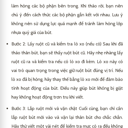
làm hỏng các bộ phận bên trong. Khi tháo rời, bạn nên
chú ý đến cách thức các bộ phận gắn kết với nhau. Lưu ý
không nên sử dụng lực quá mạnh để tránh làm hỏng lớp
nhựa quý giá của bút.
Bước 2: Lấy ruột cũ và kiểm tra lò xo (nếu có) Sau khi đã
tháo thân bút, bạn sẽ thấy ruột bút cũ. Hãy nhẹ nhàng lấy
ruột cũ ra và kiểm tra nếu có lò xo đi kèm. Lò xo này có
vai trò quan trọng trong việc giữ ruột bút đúng vị trí. Nếu
lò xo đã bị hỏng, hãy thay thế bằng lò xo mới để đảm bảo
tính hoạt động của bút. Điều này giúp bút không bị giật
hay không hoạt động trơn tru khi viết.
Bước 3: Lắp ruột mới và vặn chặt Cuối cùng, bạn chỉ cần
lắp ruột bút mới vào và vặn lại thân bút cho chắc chắn.
Hãy thử viết một vài nét để kiểm tra mực có ra đều không