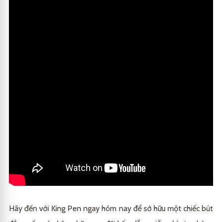
Hãy đến với King Pen ngay hôm nay để sở hữu một chiếc bút