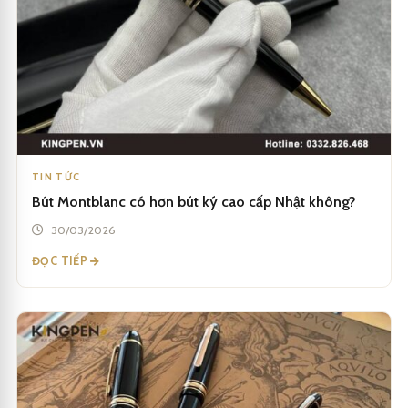
TIN TỨC
Bút Montblanc có hơn bút ký cao cấp Nhật không?
30/03/2026
ĐỌC TIẾP