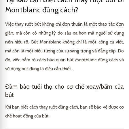
Ruột bút dạ kim (Fineliner Refills)
Đối với dòng bút dạ bi (Rollerball) có nắp
2.3
3.2
Montblanc đúng cách?
Các dòng đặc biệt (LeGrand, Mozart, Homage to..)
Lưu ý khi thay ruột cho dòng Montblanc LeGrand
2.4
3.3
(Cỡ lớn)
Việc thay ruột bút không chỉ đơn thuần là một thao tác đơn
giản, mà còn có những lý do sâu xa hơn mà người sử dụng
nên hiểu rõ.
Bút Montblanc
không chỉ là một công cụ viết,
mà còn là một biểu tượng của sự sang trọng và đẳng cấp. Do
đó, việc nắm rõ cách bảo quản bút Montblanc đúng cách và
sử dụng bút đúng là điều cần thiết.
Đảm bảo tuổi thọ cho cơ chế xoay/bấm của
bút
Khi bạn biết cách thay ruột đúng cách, bạn sẽ bảo vệ được cơ
chế hoạt động của bút.