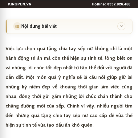
Nội dung bài viết
Cách chọn quà tặng chia tay sếp nữ
1
Việc lựa chọn quà tặng chia tay sếp nữ không chỉ là một
Quà tặng chia tay sếp nữ ý nghĩa và thiết thực
1.1
hành động tri ân mà còn thể hiện sự tinh tế, lòng biết ơn
và những lời chúc tốt đẹp nhất từ tập thể đối với người đã
Các món quà tặng phù hợp cho sếp nữ
2
dẫn dắt. Một món quà ý nghĩa sẽ là cầu nối giúp giữ lại
Gợi ý quà tặng chia tay sếp nữ sang trọng
2.1
King Pen – Quà tặng bút ký cao cấp, khẳng định
3
những kỷ niệm đẹp về khoảng thời gian làm việc cùng
đẳng cấp và sự tinh tế
nhau, đồng thời gửi gắm những lời chúc chân thành cho
chặng đường mới của sếp. Chính vì vậy, nhiều người tìm
đến những quà tặng chia tay sếp nữ cao cấp để vừa thể
hiện sự tinh tế vừa tạo dấu ấn khó quên.