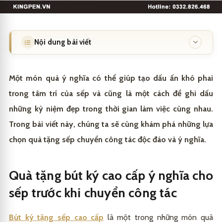
Nội dung bài viết
Quà tặng bút ký cao cấp ý nghĩa cho sếp trước khi
1
chuyển công tác
Một món quà ý nghĩa có thể giúp tạo dấu ấn khó phai
trong tâm trí của sếp và cũng là một cách để ghi dấu
Cách chọn bút ký tặng sếp chuyển công tác phù
1.1
hợp
những kỷ niệm đẹp trong thời gian làm việc cùng nhau.
Mẹo tặng quà sếp chuyển công tác một cách tinh tế
Trong bài viết này, chúng ta sẽ cùng khám phá những lựa
1.2
chọn quà tặng sếp chuyển công tác độc đáo và ý nghĩa.
Quà tặng sếp chuyển công tác mang ý nghĩa tinh
2
thần
Quà tặng bút ký cao cấp ý nghĩa cho
Những lưu ý khi tặng quà sếp chuyển công tác
2.1
Địa chỉ mua quà tặng sếp chuyển công tác chất
3
lượng
sếp trước khi chuyển công tác
Bút ký tặng sếp cao cấp
là một trong những món quà