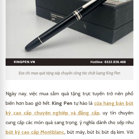
Địa chỉ mua quà tặng sếp chuyển công tác chất lượng King Pen
Ngày nay, việc mua sắm quà tặng trực tuyến trở nên phổ
biến hơn bao giờ hết.
King Pen
tự hào là
cửa hàng bán bút
ký cao cấp chuyên nghiệp và đẳng cấp
, uy tín chuyên
cung cấp các món quà sang trọng, ý nghĩa dành cho sếp như
bút ký cao cấp Montblanc
,
bút máy
,
bút bi, bút dạ kim. Với