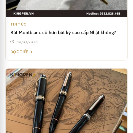
TIN TỨC
Bút Montblanc có hơn bút ký cao cấp Nhật không?
30/03/2026
ĐỌC TIẾP