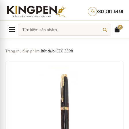
Skip
to
033.282.6468
content
0
Trang chủ
Sản phẩm
Bút dạ bi CEO 3398