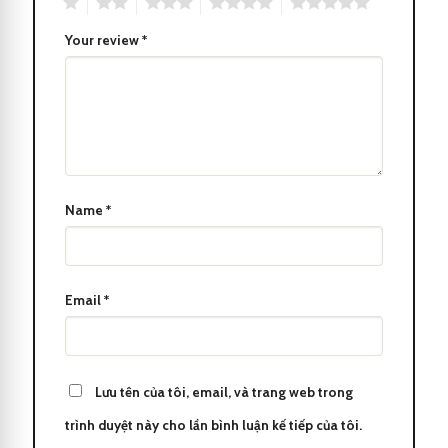
1
2
3
4
5
Your review
*
Name
*
Email
*
Lưu tên của tôi, email, và trang web trong
Bút dạ bi CEO 3398
trình duyệt này cho lần bình luận kế tiếp của tôi.