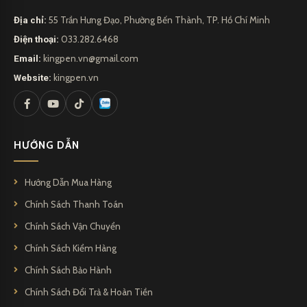
Địa chỉ:
55 Trần Hưng Đạo, Phường Bến Thành, TP. Hồ Chí Minh
Điện thoại:
033.282.6468
Email:
kingpen.vn@gmail.com
Website:
kingpen.vn
HƯỚNG DẪN
Hướng Dẫn Mua Hàng
Chính Sách Thanh Toán
Chính Sách Vận Chuyển
Bút dạ bi CEO 3398
Chính Sách Kiểm Hàng
Chính Sách Bảo Hành
Vệ sinh Bút dạ bi CEO 3398 sau một thời gian sử dụng, có thể
Chính Sách Đổi Trả & Hoàn Tiền
dùng khăn hoặc giấy ẩm để lau.