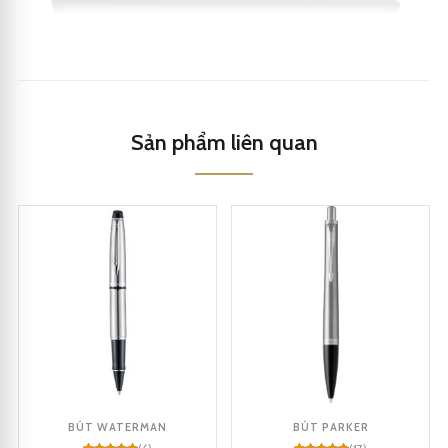
Sản phẩm liên quan
Bút dạ bi CEO 3398
Kích cỡ thon gọn và mảnh mai, không gây đau hay tê cứng các
BÚT WATERMAN
BÚT PARKER
ngón tay.