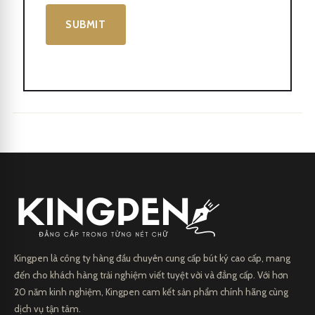
Cũng như là vật dụng thiết yếu trong cặp xách của các doanh
nhân và người làm việc văn phòng.
Để duy trì sự chất lượng và hiệu suất tốt của Bút dạ bi CEO 3398,
người dùng nên thường xuyên lau sạch.
Bút dạ bi CEO 3398
Kingpen là công ty hàng đầu chuyên cung cấp bút ký cao cấp, mang
đến cho khách hàng trải nghiệm viết tuyệt vời và đẳng cấp. Với hơn
20 năm kinh nghiệm, Kingpen cam kết sản phẩm chính hãng cùng
dịch vụ tận tâm.