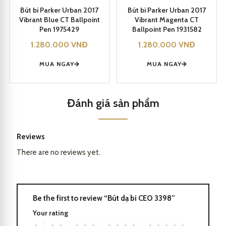
Rated
17
5
Rated
17
5
out of 5
out of 5
Bút bi Parker Urban 2017
Bút bi Parker Urban 2017
based on
based on
Vibrant Blue CT Ballpoint
Vibrant Magenta CT
customer
customer
ratings
ratings
Pen 1975429
Ballpoint Pen 1931582
1.280.000
VNĐ
1.280.000
VNĐ
MUA NGAY
MUA NGAY
Đánh giá sản phẩm
Reviews
There are no reviews yet.
Sản phẩm rất thích hợp làm quà tặng cho người thân và bạn bè.
Be the first to review “Bút dạ bi CEO 3398”
Bút dạ bi CEO 3398
Your rating