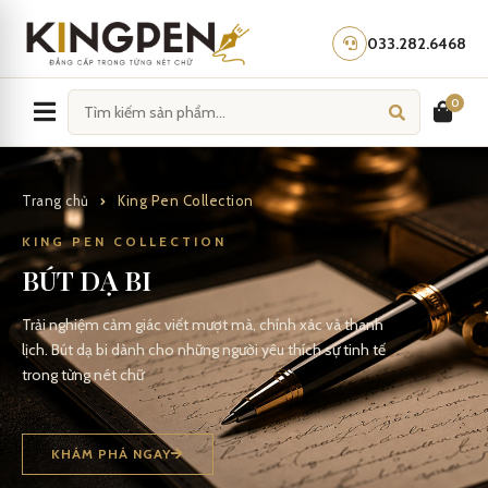
Skip
to
033.282.6468
content
0
Trang chủ
King Pen Collection
KING PEN COLLECTION
BÚT DẠ BI
Trải nghiệm cảm giác viết mượt mà, chính xác và thanh
lịch. Bút dạ bi dành cho những người yêu thích sự tinh tế
trong từng nét chữ
KHÁM PHÁ NGAY