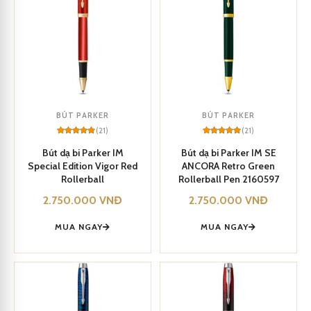
BÚT PARKER
BÚT PARKER
(21)
(21)
Rated
21
5
Rated
21
5
out of 5
out of 5
Bút dạ bi Parker IM
Bút dạ bi Parker IM SE
based on
based on
Special Edition Vigor Red
ANCORA Retro Green
customer
customer
ratings
ratings
Rollerball
Rollerball Pen 2160597
2.750.000
VNĐ
2.750.000
VNĐ
MUA NGAY
MUA NGAY