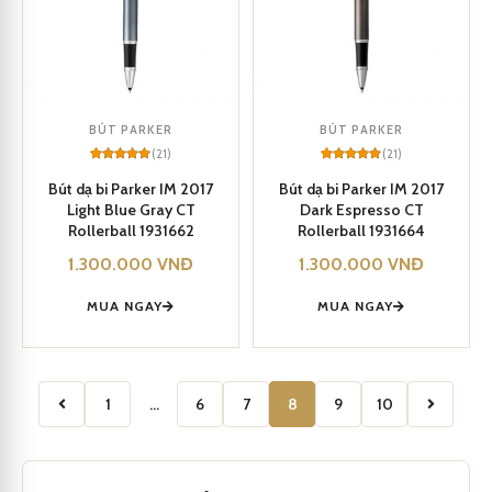
BÚT PARKER
BÚT PARKER
(21)
(21)
Rated
21
5
Rated
21
5
out of 5
out of 5
Bút dạ bi Parker IM 2017
Bút dạ bi Parker IM 2017
based on
based on
Light Blue Gray CT
Dark Espresso CT
customer
customer
ratings
ratings
Rollerball 1931662
Rollerball 1931664
1.300.000
VNĐ
1.300.000
VNĐ
MUA NGAY
MUA NGAY
1
…
6
7
8
9
10