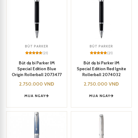
BÚT PARKER
BÚT PARKER
(21)
(21)
Rated
21
5
Rated
21
5
out of 5
out of 5
Bút dạ bi Parker IM
Bút dạ bi Parker IM
based on
based on
Special Edition Blue
Special Edition Red Ignite
customer
customer
ratings
ratings
Origin Rollerball 2073477
Rollerball 2074032
2.750.000
VNĐ
2.750.000
VNĐ
MUA NGAY
MUA NGAY