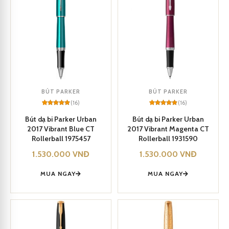
BÚT PARKER
BÚT PARKER
(16)
(16)
Rated
16
5
Rated
16
5
out of 5
out of 5
Bút dạ bi Parker Urban
Bút dạ bi Parker Urban
based on
based on
2017 Vibrant Blue CT
2017 Vibrant Magenta CT
customer
customer
ratings
ratings
Rollerball 1975457
Rollerball 1931590
1.530.000
VNĐ
1.530.000
VNĐ
MUA NGAY
MUA NGAY