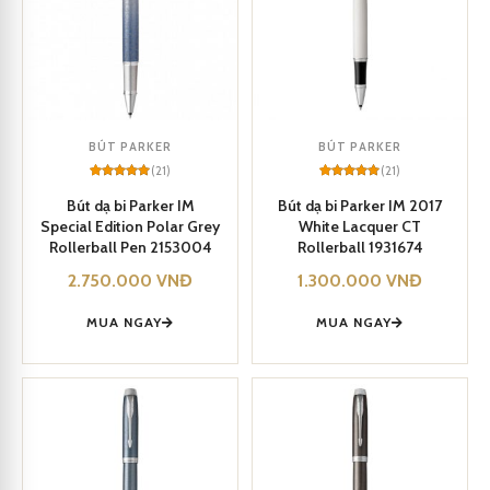
BÚT PARKER
BÚT PARKER
(21)
(21)
Rated
21
5
Rated
21
5
out of 5
out of 5
Bút dạ bi Parker IM
Bút dạ bi Parker IM 2017
based on
based on
Special Edition Polar Grey
White Lacquer CT
customer
customer
ratings
ratings
Rollerball Pen 2153004
Rollerball 1931674
2.750.000
VNĐ
1.300.000
VNĐ
MUA NGAY
MUA NGAY