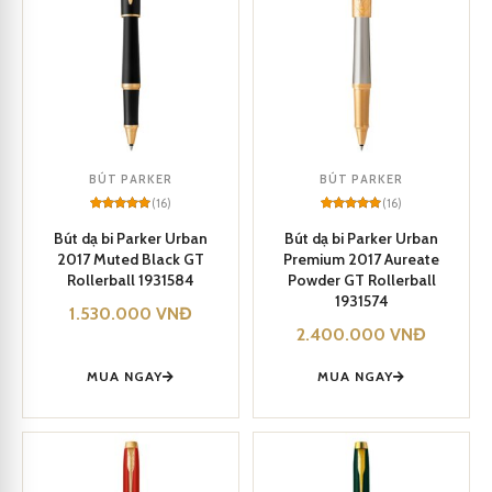
BÚT PARKER
BÚT PARKER
(16)
(16)
Rated
16
5
Rated
16
5
out of 5
out of 5
Bút dạ bi Parker Urban
Bút dạ bi Parker Urban
based on
based on
2017 Muted Black GT
Premium 2017 Aureate
customer
customer
ratings
ratings
Rollerball 1931584
Powder GT Rollerball
1931574
1.530.000
VNĐ
2.400.000
VNĐ
MUA NGAY
MUA NGAY