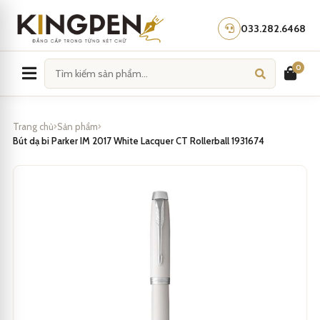
Skip
to
033.282.6468
content
0
Trang chủ
Sản phẩm
Bút dạ bi Parker IM 2017 White Lacquer CT Rollerball 1931674