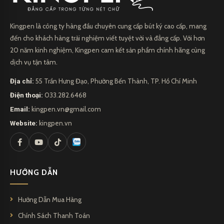
Kingpen là công ty hàng đầu chuyên cung cấp bút ký cao cấp, mang
đến cho khách hàng trải nghiệm viết tuyệt vời và đẳng cấp. Với hơn
20 năm kinh nghiệm, Kingpen cam kết sản phẩm chính hãng cùng
dịch vụ tận tâm.
Parker IM 2017 White Lacquer CT Rollerball 1931674
Địa chỉ:
55 Trần Hưng Đạo, Phường Bến Thành, TP. Hồ Chí Minh
Điện thoại:
033.282.6468
Kingpen
là một công ty hàng đầu chuyên cung cấp bút bi cao
Email:
kingpen.vn@gmail.com
cấp, mang đến cho khách hàng những trải nghiệm viết tuyệt vời
Website:
kingpen.vn
và đẳng cấp. Với hơn 20 năm kinh nghiệm trong ngành, Kingpen
đã đạt được danh tiếng vững chắc và được biết đến với chất lượng
sản phẩm tối đa và thiết kế độc đáo.
HƯỚNG DẪN
Điều làm nổi bật
Kingpen
chính là tập trung vào sự sáng tạo và
Hướng Dẫn Mua Hàng
chất lượng. Công ty luôn cung cấp sản phẩm áp dụng công nghệ
tiên tiến nhất và sử dụng những nguyên liệu tốt nhất để tạo ra
Chính Sách Thanh Toán