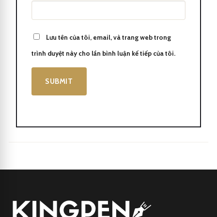
Khám phá chất lượng và tinh tế của bút Parker IM 2017 White
Lacquer CT Rollerball 1931674 và trải nghiệm sự phong cách và
Lưu tên của tôi, email, và trang web trong
tiện ích của nó.
trình duyệt này cho lần bình luận kế tiếp của tôi.
Bút dạ bi
còn được gọi là bút mực nước, là một công cụ viết đa
năng được ưa chuộng bởi nghệ sĩ và học sinh. Với ưu điểm là mực
mịn màng và đậm nét, bút dạ bi đã trở thành một lựa chọn phổ
biến trong việc ghi chép, vẽ và tạo tranh.