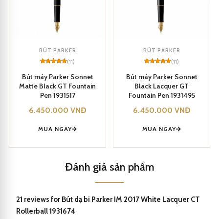
BÚT PARKER
BÚT PARKER
(11)
(11)
Rated
11
5
Rated
11
5
out of 5
out of 5
Bút máy Parker Sonnet
Bút máy Parker Sonnet
based on
based on
Matte Black GT Fountain
Black Lacquer GT
customer
customer
ratings
ratings
Pen 1931517
Fountain Pen 1931495
6.450.000
VNĐ
6.450.000
VNĐ
MUA NGAY
MUA NGAY
Đánh giá sản phẩm
Parker IM 2017 White Lacquer CT Rollerball 1931674
21 reviews for
Bút dạ bi Parker IM 2017 White Lacquer CT
Với cơ chế mực lỏng mượt mà, nhanh khô giúp bút này giúp bạn
Rollerball 1931674
viết êm ái và dễ dàng.