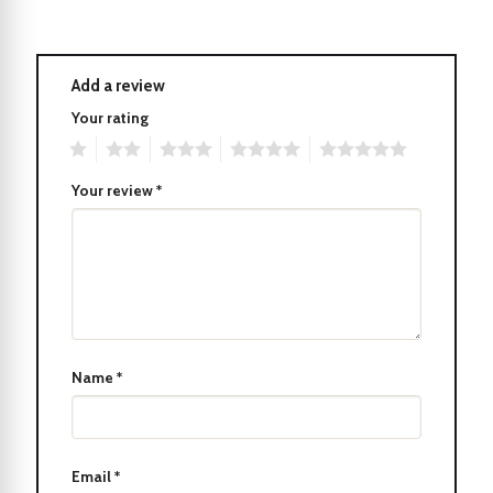
Add a review
Your rating
1
2
3
4
5
Your review
*
Parker IM 2017 White Lacquer CT Rollerball 1931674
Kích thước vừa tay và thiết kế thuận tiện giúp bạn mang theo
bút Parker IM 2017 White Lacquer CT Rollerball 1931674 mọi lúc
Name
*
mọi nơi.
Sở hữu bút này, bạn sẽ thấy niềm vui và sự tự tin khi viết và thể
hiện sự chuyên nghiệp.
Email
*