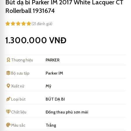
Bút dạ bi Parker IM 2017 White Lacquer CT
Rollerball 1931674
(21 đánh giá)
1.300.000
VNĐ
Thương hiệu
PARKER
Bộ sưu tập
Parker IM
Xuất xứ
Mỹ
Loại bút
BÚT DẠ BI
Chất liệu
Đồng thau phủ sơn mài
Màu sắc
Trắng