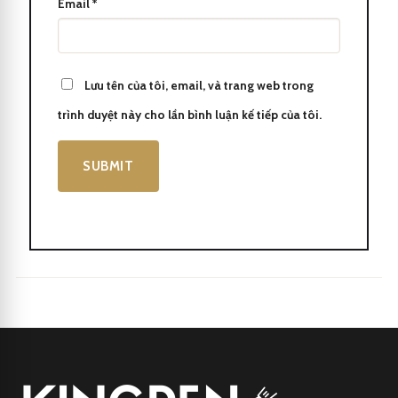
Email
*
Lưu tên của tôi, email, và trang web trong
trình duyệt này cho lần bình luận kế tiếp của tôi.
Parker IM 2017 Black Lacquer CT Fountain Pen 1931651
Kingpen
là một công ty hàng đầu chuyên cung cấp bút bi cao
cấp, mang đến cho khách hàng những trải nghiệm viết tuyệt vời