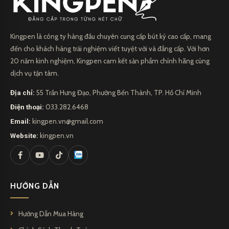
và đẳng cấp. Với hơn 20 năm kinh nghiệm trong ngành, Kingpen
đã đạt được danh tiếng vững chắc và được biết đến với chất lượng
sản phẩm tối đa và thiết kế độc đáo.
Kingpen là công ty hàng đầu chuyên cung cấp bút ký cao cấp, mang
đến cho khách hàng trải nghiệm viết tuyệt vời và đẳng cấp. Với hơn
Điều làm nổi bật
Kingpen
chính là tập trung vào sự sáng tạo và
20 năm kinh nghiệm, Kingpen cam kết sản phẩm chính hãng cùng
chất lượng. Công ty luôn cung cấp sản phẩm áp dụng công nghệ
dịch vụ tận tâm.
tiên tiến nhất và sử dụng những nguyên liệu tốt nhất để tạo ra
Địa chỉ:
55 Trần Hưng Đạo, Phường Bến Thành, TP. Hồ Chí Minh
những cây bút bi đáng ngưỡng mộ.
Điện thoại:
033.282.6468
Email:
kingpen.vn@gmail.com
Khám phá bộ sưu tập bút của Kingpen, bạn sẽ nhận ra sự tỉ mỉ
Website:
kingpen.vn
trong từng chi tiết, độ mượt mà của ngòi viết, và cảm giác thoải
mái khi sử dụng. Bất kỳ ai yêu thích viết, từ những nhà văn sáng
tạo, doanh nhân thành đạt cho đến những người yêu thư pháp,
đều sẽ tìm thấy sự hài lòng tuyệt đối với các sản phẩm
HƯỚNG DẪN
của
Kingpen.
Hướng Dẫn Mua Hàng
Với cam kết về chất lượng và dịch vụ khách hàng xuất sắc,