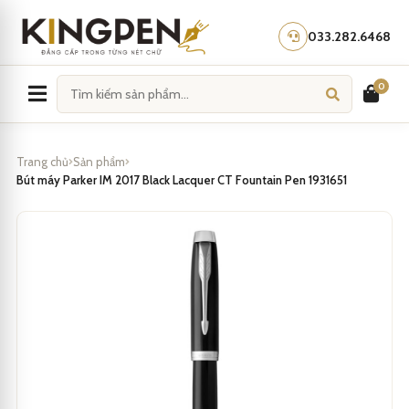
Skip
to
033.282.6468
content
0
Trang chủ
Sản phẩm
Bút máy Parker IM 2017 Black Lacquer CT Fountain Pen 1931651