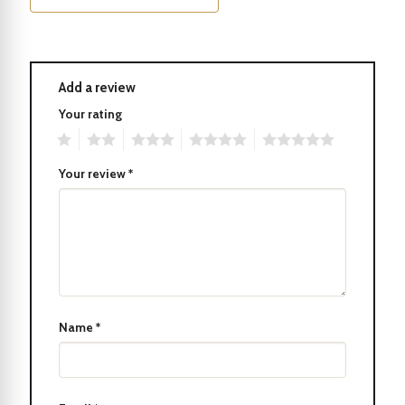
Được đóng gói trong hộp sang trọng, cây bút Parker IM 2017
Black Lacquer CT Fountain Pen 1931651 cũng là món quà lý
tưởng cho những người thân yêu.
Add a review
Sự kết hợp giữa tính thực tiễn và phong cách khiến cây bút trở
Your rating
thành một sản phẩm đáng sở hữu.
1
2
3
4
5
Your review
*
Một trong những điểm nổi bật của bút máy là hệ thống mực lỏng
và ngòi bút linh hoạt. Với mực lỏng, bút máy tạo ra nét chữ đều
và mượt mà, giúp việc viết trở nên dễ dàng và sảng khoái. Ngòi
bút được làm từ chất liệu cao cấp, giúp tạo ra nét chữ đẹp mắt và
đậm nét mà không gây mỏi tay.
Name
*