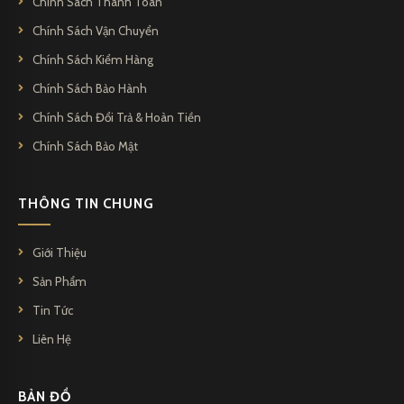
Chính Sách Thanh Toán
Kingpen không chỉ là một công ty bút bi mà còn là đối tác đáng
Chính Sách Vận Chuyển
tin cậy và đáng ngưỡng mộ trong ngành công nghiệp viết.
Chính Sách Kiểm Hàng
Chính Sách Bảo Hành
Chính Sách Đổi Trả & Hoàn Tiền
Chính Sách Bảo Mật
THÔNG TIN CHUNG
Giới Thiệu
Sản Phẩm
Tin Tức
Liên Hệ
BẢN ĐỒ