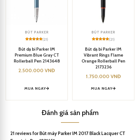
BÚT PARKER
BÚT PARKER
(21)
(21)
Rated
21
5
Rated
21
5
out of 5
out of 5
Bút dạ bi Parker IM
Bút dạ bi Parker IM
based on
based on
Premium Blue Gray CT
Vibrant Rings Flame
customer
customer
ratings
ratings
Rollerball Pen 2143648
Orange Rollerball Pen
2173236
2.500.000
VNĐ
1.750.000
VNĐ
MUA NGAY
MUA NGAY
Đánh giá sản phẩm
Parker IM 2017 Black Lacquer CT Fountain Pen 1931651
21 reviews for
Bút máy Parker IM 2017 Black Lacquer CT