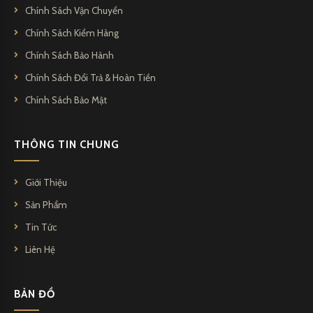
Chính Sách Vận Chuyển
Kingpen không chỉ là một công ty bút bi mà còn là đối tác đáng
tin cậy và đáng ngưỡng mộ trong ngành công nghiệp viết.
Chính Sách Kiểm Hàng
Chính Sách Bảo Hành
Chính Sách Đổi Trả & Hoàn Tiền
Chính Sách Bảo Mật
THÔNG TIN CHUNG
Giới Thiệu
Sản Phẩm
Tin Tức
Liên Hệ
BẢN ĐỒ