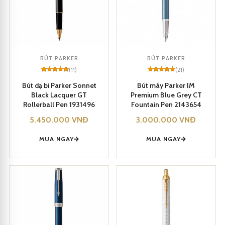
BÚT PARKER
BÚT PARKER
(11)
(21)
Rated
11
5
Rated
21
5
out of 5
out of 5
Bút dạ bi Parker Sonnet
Bút máy Parker IM
based on
based on
Black Lacquer GT
Premium Blue Grey CT
customer
customer
ratings
ratings
Rollerball Pen 1931496
Fountain Pen 2143654
Parker IM 2017 Light Purple CT Fountain Pen 1931632
5.450.000
VNĐ
3.000.000
VNĐ
Bút máy Parker IM 2017 Light Purple CT Fountain Pen 1931632 là
MUA NGAY
MUA NGAY
lựa chọn hoàn hảo cho viết và tặng quà.
Với bút máy này, bạn sẽ trải nghiệm viết tuyệt vời và nổi bật
trong mọi dịp.
Bút máy Parker IM 2017 Light Purple CT Fountain Pen 1931632