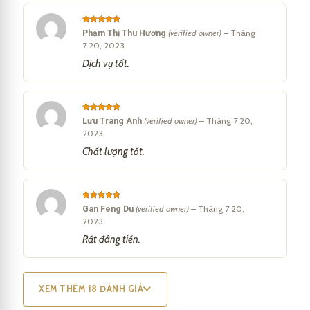
Rated
5
Phạm Thị Thu Hương
(verified owner)
–
Tháng
out of 5
7 20, 2023
Dịch vụ tốt.
Rated
5
Lưu Trang Anh
(verified owner)
–
Tháng 7 20,
out of 5
2023
Chất lượng tốt.
Rated
5
Gan Feng Du
(verified owner)
–
Tháng 7 20,
out of 5
2023
Parker IM 2017 Light Purple CT Fountain Pen 1931632
Rất đáng tiền.
Bút Parker IM 2017 Light Purple CT Fountain Pen 1931632 là lựa
XEM THÊM 18 ĐÁNH GIÁ
chọn hoàn hảo cho việc viết hàng ngày và các dịp đặc biệt.