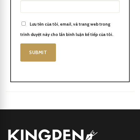
Lưu tên của tôi, email, và trang web trong
trình duyệt này cho lần bình luận kế tiếp của tôi.
Parker IM 2017 Light Purple CT Fountain Pen 1931632
Kingpen
là một công ty hàng đầu chuyên cung cấp bút bi cao
cấp, mang đến cho khách hàng những trải nghiệm viết tuyệt vời