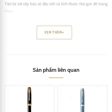
Tiện lợi với nắp bảo vệ đầu viết và kích thước nhỏ gọn để mang
theo.
Mỗi nét viết với bút máy này trở thành một tác phẩm nghệ
thuật.
XEM THÊM
Chất lượng cao và thiết kế đẳng cấp của cây bút này sẽ khiến bạn
hài lòng.
Sản phẩm liên quan