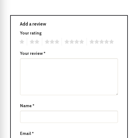
Được đóng gói trong hộp sang trọng, cây bút cũng là món quà lý
tưởng cho những người thân yêu.
Add a review
Sự kết hợp giữa tính thực tiễn và phong cách khiến cây bút
Your rating
Parker IM 2017 Light Purple CT Fountain Pen 1931632 trở thành
1
2
3
4
5
một sản phẩm đáng sở hữu.
Your review
*
Một trong những điểm nổi bật của bút máy là hệ thống mực lỏng
và ngòi bút linh hoạt. Với mực lỏng, bút máy tạo ra nét chữ đều
và mượt mà, giúp việc viết trở nên dễ dàng và sảng khoái. Ngòi
bút được làm từ chất liệu cao cấp, giúp tạo ra nét chữ đẹp mắt và
đậm nét mà không gây mỏi tay.
Name
*
Email
*