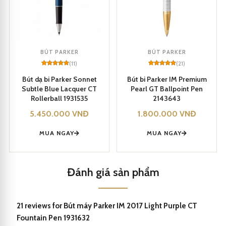
kết hợp sự thanh lịch và chất lượng.
Được sản xuất với tiêu chuẩn cao, cây bút này đảm bảo sự đáng
tin cậy và bền bỉ.
BÚT PARKER
BÚT PARKER
(11)
(21)
Việc sử dụng đầu viết bằng thép không gỉ giúp cho việc viết dễ
Rated
11
5
Rated
21
5
out of 5
out of 5
Bút dạ bi Parker Sonnet
Bút bi Parker IM Premium
dàng và mượt mà.
based on
based on
Subtle Blue Lacquer CT
Pearl GT Ballpoint Pen
customer
customer
ratings
ratings
Rollerball 1931535
2143643
Màu sắc và chi tiết của bút Parker IM 2017 Light Purple CT
5.450.000
VNĐ
1.800.000
VNĐ
Fountain Pen 1931632 tạo nên vẻ đẹp thời thượng và tinh tế.
MUA NGAY
MUA NGAY
Cảm giác cầm nắm thoải mái và trọng lượng cân đối tạo ra trải
nghiệm viết tuyệt vời.
Đánh giá sản phẩm
21 reviews for
Bút máy Parker IM 2017 Light Purple CT
Fountain Pen 1931632