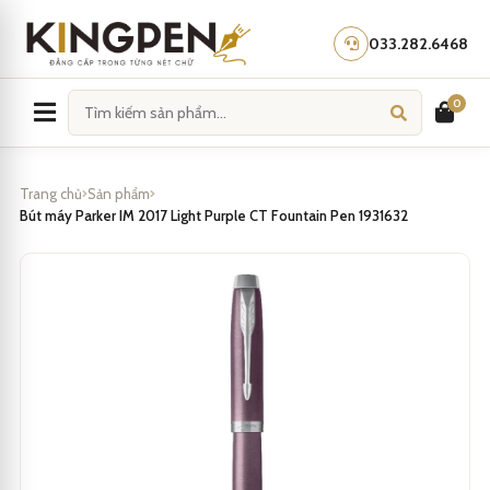
Skip
to
033.282.6468
content
0
Trang chủ
Sản phẩm
Bút máy Parker IM 2017 Light Purple CT Fountain Pen 1931632