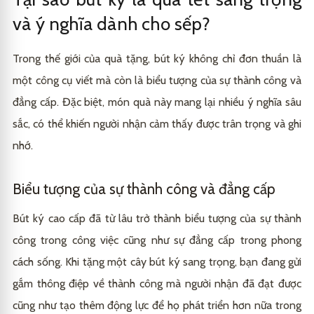
Bút Ký Montblanc
3.2
và ý nghĩa dành cho sếp?
Đa dạng các dòng bút ký cao cấp
4.1
Bút Ký Picasso
3.3
Dịch vụ khắc tên chuyên nghiệp và nhanh chóng
4.2
Trong thế giới của quà tặng, bút ký không chỉ đơn thuần là
Bút Ký Lamy
3.4
một công cụ viết mà còn là biểu tượng của sự thành công và
Hộp quà tặng sang trọng, chuẩn bị chu đáo cho mùa
4.3
Tết
Bút Ký Waterman
3.5
đẳng cấp. Đặc biệt, món quà này mang lại nhiều ý nghĩa sâu
sắc, có thể khiến người nhận cảm thấy được trân trọng và ghi
nhớ.
Biểu tượng của sự thành công và đẳng cấp
Bút ký cao cấp đã từ lâu trở thành biểu tượng của sự thành
công trong công việc cũng như sự đẳng cấp trong phong
cách sống. Khi tặng một cây bút ký sang trọng, bạn đang gửi
gắm thông điệp về thành công mà người nhận đã đạt được
cũng như tạo thêm động lực để họ phát triển hơn nữa trong